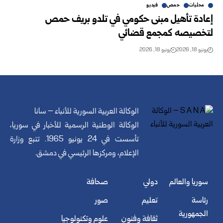
محليات
حمص
فيديو
إعادة تأهيل مبنى حكومي في تلدو بريف حمص
لتخصيصه كمجمع قضائي
يونيو 18, 2026
يونيو 18, 2026
الوكالة العربية السورية للأنباء – سانا
الوكالة الوطنية الرسمية للأخبار في سوريا،
تأسست في 24 يونيو 1965. تتبع وزارة
الإعلام، ومركزها الرئيسي في دمشق.
سوريا والعالم
دولي
صحافة
رئاسة
تعليم
صور
الجمهورية
ثقافة وفنون
علوم وتكنولوجيا