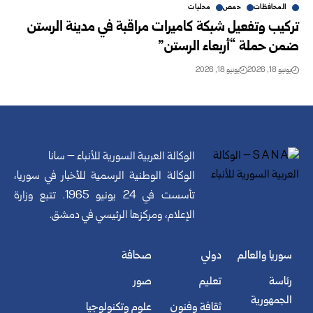
المحافظات
حمص
محليات
تركيب وتفعيل شبكة كاميرات مراقبة في مدينة الرستن
ضمن حملة “أربعاء الرستن”
يونيو 18, 2026
يونيو 18, 2026
الوكالة العربية السورية للأنباء – سانا
الوكالة الوطنية الرسمية للأخبار في سوريا،
تأسست في 24 يونيو 1965. تتبع وزارة
الإعلام، ومركزها الرئيسي في دمشق.
سوريا والعالم
دولي
صحافة
رئاسة
تعليم
صور
الجمهورية
ثقافة وفنون
علوم وتكنولوجيا