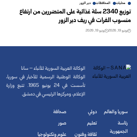
محليات
المحافظات
دير الزور
توزيع 2340 سلة غذائية على المتضررين من ارتفاع
منسوب الفرات في ريف دير الزور
يونيو 19, 2026
يونيو 19, 2026
الوكالة العربية السورية للأنباء – سانا
الوكالة الوطنية الرسمية للأخبار في سوريا،
تأسست في 24 يونيو 1965. تتبع وزارة
الإعلام، ومركزها الرئيسي في دمشق.
سوريا والعالم
دولي
صحافة
رئاسة
تعليم
صور
الجمهورية
ثقافة وفنون
علوم وتكنولوجيا