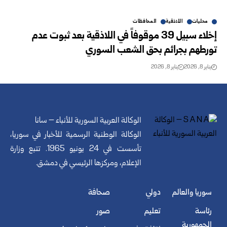
محليات
اللاذقية
المحافظات
إخلاء سبيل 39 موقوفاً في اللاذقية بعد ثبوت عدم
تورطهم بجرائم بحق الشعب السوري
يناير 8, 2026
يناير 8, 2026
الوكالة العربية السورية للأنباء – سانا
الوكالة الوطنية الرسمية للأخبار في سوريا،
تأسست في 24 يونيو 1965. تتبع وزارة
الإعلام، ومركزها الرئيسي في دمشق.
سوريا والعالم
دولي
صحافة
رئاسة
تعليم
صور
الجمهورية