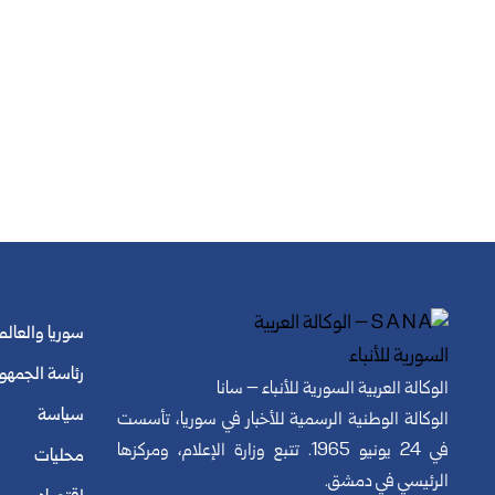
سوريا والعالم
رئاسة الجمهو
الوكالة العربية السورية للأنباء – سانا
سياسة
الوكالة الوطنية الرسمية للأخبار في سوريا، تأسست
في 24 يونيو 1965. تتبع وزارة الإعلام، ومركزها
محليات
الرئيسي في دمشق.