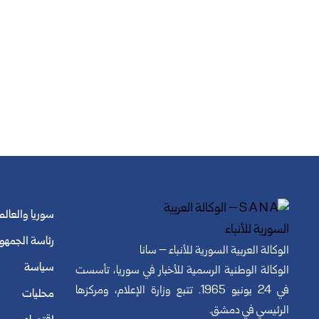
سوريا والعالم
رئاسة الجمهو
الوكالة العربية السورية للأنباء – سانا
سياسة
الوكالة الوطنية الرسمية للأخبار في سوريا، تأسست
في 24 يونيو 1965. تتبع وزارة الإعلام، ومركزها
محليات
الرئيسي في دمشق.