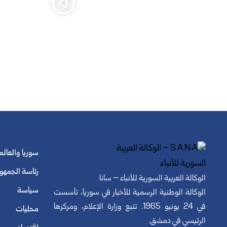
سوريا والعالم
رئاسة الجمهو
الوكالة العربية السورية للأنباء – سانا
سياسة
الوكالة الوطنية الرسمية للأخبار في سوريا، تأسست
في 24 يونيو 1965. تتبع وزارة الإعلام، ومركزها
محليات
الرئيسي في دمشق.