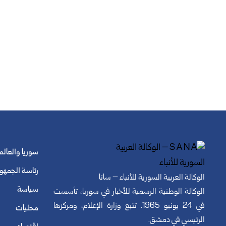
سوريا والعالم
رئاسة الجمهو
الوكالة العربية السورية للأنباء – سانا
سياسة
الوكالة الوطنية الرسمية للأخبار في سوريا، تأسست
في 24 يونيو 1965. تتبع وزارة الإعلام، ومركزها
محليات
الرئيسي في دمشق.