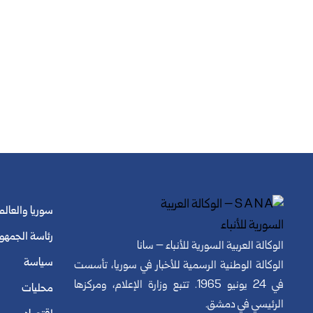
سوريا والعالم
رئاسة الجمهو
الوكالة العربية السورية للأنباء – سانا
سياسة
الوكالة الوطنية الرسمية للأخبار في سوريا، تأسست
في 24 يونيو 1965. تتبع وزارة الإعلام، ومركزها
محليات
الرئيسي في دمشق.