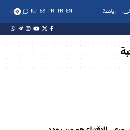
لي
رياضة
KU
ES
FR
TR
EN
بة