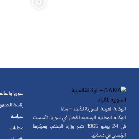
سوريا والعالم
رئاسة الجمهو
الوكالة العربية السورية للأنباء – سانا
سياسة
الوكالة الوطنية الرسمية للأخبار في سوريا، تأسست
في 24 يونيو 1965. تتبع وزارة الإعلام، ومركزها
محليات
الرئيسي في دمشق.