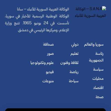
الوكالة العربية السورية للأنباء – سانا
الوكالة الوطنية الرسمية للأخبار في سوريا،
تأسست في 24 يونيو 1965. تتبع وزارة
الإعلام، ومركزها الرئيسي في دمشق.
سوريا والعالم
دولي
صحافة
رئاسة
تعليم
صور
الجمهورية
ثقافة وفنون
علوم وتكنولوجيا
سياسة
رياضة
فيديو
محليات
سياحة
منوعات
اقتصاد
صحة