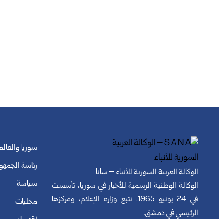
سوريا والعالم
رئاسة الجمهو
الوكالة العربية السورية للأنباء – سانا
سياسة
الوكالة الوطنية الرسمية للأخبار في سوريا، تأسست
في 24 يونيو 1965. تتبع وزارة الإعلام، ومركزها
محليات
الرئيسي في دمشق.