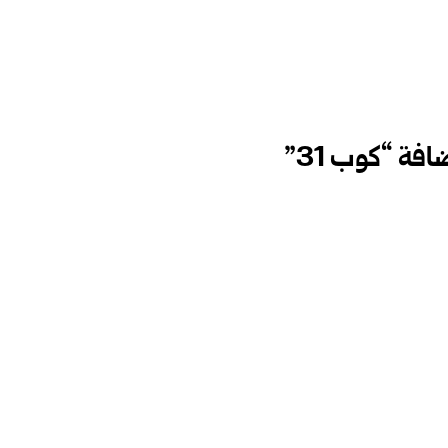
فة “كوب 31”