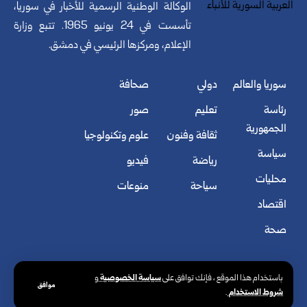
الوكالة الوطنية الرسمية للأخبار في سوريا،
تأسست في 24 يونيو 1965. تتبع وزارة
الإعلام، ومركزها الرئيسي في دمشق.
سوريا والعالم
دولي
صحافة
رئاسة
تعليم
صور
الجمهورية
ثقافة وفنون
علوم وتكنولوجيا
سياسة
رياضة
فيديو
محليات
سياحة
منوعات
اقتصاد
صحة
سياسة الخصوصية
باستخدام هذا الموقع ، فإنك توافق على
و
موافق
شروط الاستخدام
.
© الوكالة العربية السورية للأنباء. كافة الحقوق محفوظة.