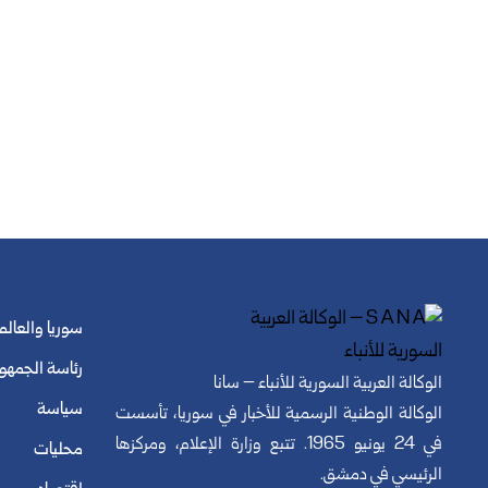
سوريا والعالم
رئاسة الجمهو
الوكالة العربية السورية للأنباء – سانا
سياسة
الوكالة الوطنية الرسمية للأخبار في سوريا، تأسست
في 24 يونيو 1965. تتبع وزارة الإعلام، ومركزها
محليات
الرئيسي في دمشق.