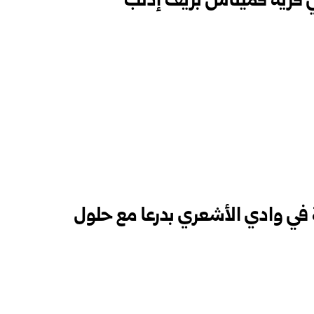
ي قرية قميناس بريف إدلب
في وادي الأشعري بدرعا مع حلول