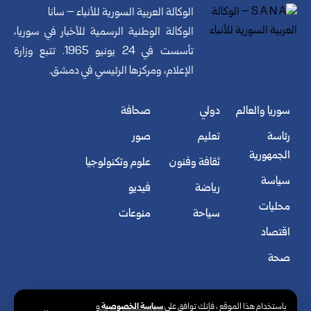
الوكالة العربية السورية للأنباء – سانا
الوكالة الوطنية الرسمية للأخبار في سوريا،
تأسست في 24 يونيو 1965. تتبع وزارة
الإعلام، ومركزها الرئيسي في دمشق.
سوريا والعالم
دولي
صحافة
رئاسة
تعليم
صور
الجمهورية
ثقافة وفنون
علوم وتكنولوجيا
سياسة
رياضة
فيديو
محليات
سياحة
منوعات
اقتصاد
صحة
سياسة الخصوصية
باستخدام هذا الموقع ، فإنك توافق على
و