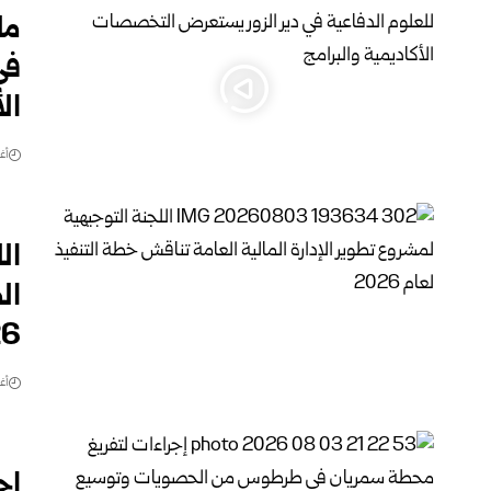
مل
في
ال
أغس
ال
ال
26
أغس
إج