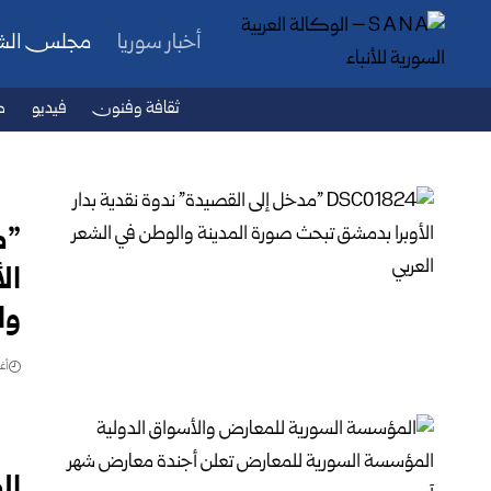
أخبار سوريا
مجلس ال
ثقافة وفنون
فيديو
ص
‏”
ال
وا
أغس
ال