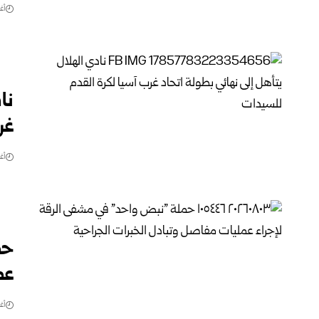
أغس
نا
غر
أغس
حم
عم
أغس