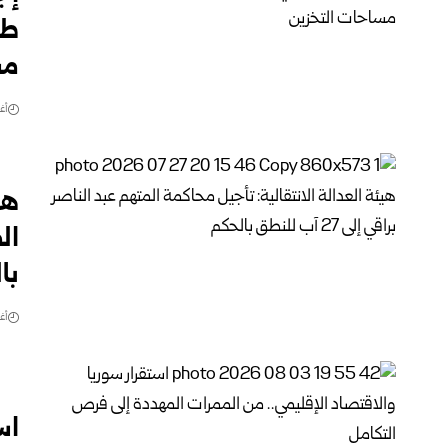
طر
مس
أغس
هي
با
أغس
اس