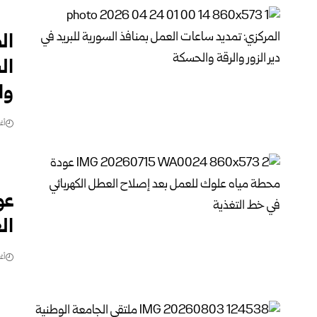
ال
الس
وا
أغس
عو
ال
أغس