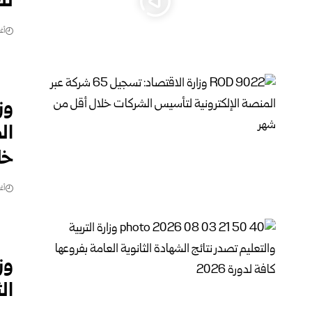
لت
أغس
ال
خل
أغس
وز
الث