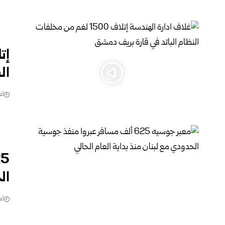
ال
أغس
ال
أغس