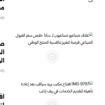
مع
أغس
صن
ال
ال
أغس
اف