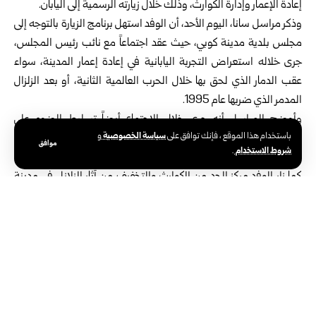
إعادة الإعمار وإدارة الكوارث، وذلك خلال زيارته الرسمية إلى اليابان.‏
وذكر مراسل سانا، اليوم الأحد، أن الوفد استهل برنامج الزيارة بالتوجه إلى
مجلس بلدية مدينة كوبي، حيث عقد اجتماعاً مع ‏نائب رئيس المجلس،
جرى خلاله استعراض التجربة اليابانية في إعادة إعمار المدينة، سواء
عقب الدمار الذي لحق بها ‏خلال الحرب العالمية الثانية، أو بعد الزلزال
المدمر الذي ضربها عام 1995.‏
وأوضح المراسل أنه جرى خلال الاجتماع أيضاً تسليط الضوء على
سياسة الخصوصية
باستخدام هذا الموقع ، فإنك توافق على
و
السياسات وآليات التخطيط والتنظيم التي اعتمدتها ‏السلطات اليابانية
موافق
شروط الاستخدام
.
في إدارة مرحلة إعادة الإعمار وتحقيق التعافي المستدام‎.‎
كما زار الوفد مركز الحد من الكوارث والتخفيف من آثار الزلازل في مدينة
كوبي، حيث اطلع على عرض توثيقي يجسد ‏لحظات وقوع زلزال عام
1995، وحجم الخسائر البشرية والمادية التي خلّفها، إضافة إلى الإجراءات
التي اتخذتها الحكومة ‏اليابانية للتعامل مع الكارثة، والحد من آثارها إلى
أدنى مستوى ممكن‎.‎
وتندرج هذه الزيارة في إطار توجه للاستفادة من التجارب الدولية ‏الرائدة
في إعادة الإعمار بعد الكوارث، حيث تُعد اليابان ‏من أبرز ‏الدول التي طورت
نماذج متقدمة في التعافي وإعادة بناء المدن ‏المتضررة. ‏