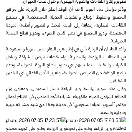
تطوير ‏وإنتاج اللقاحات والأدوية البيطرية وحلول صحة الحيوان‎.‎
وذكر مراسل سانا اليوم الأحد، أنّ الوفد اطلع خلال الزيارة، على مرافق
المصنع وخطوط الإنتاج والتقنيات الحديثة ‏المستخدمة في تصنيع
اللقاحات البيطرية، إضافة إلى آليات البحث والتطوير وأنظمة الجودة
المعتمدة، ودور المصنع في دعم ‏الأمن الحيوي، وتعزيز قطاع الصحة
الحيوانية.
وأكد الجانبان أن الزيارة تأتي في إطار تعزيز التعاون بين
سوريا
و
السعودية
في المجالات الزراعية والبيطرية، واستكشاف ‏فرص الشراكة وتبادل
الخبرات والتقنيات، بما يسهم في تطوير قطاع الثروة الحيوانية، ودعم
برامج الوقاية من الأمراض ‏الحيوانية، وتعزيز الأمن الغذائي في البلدين
الشقيقين‎.‎
وكان وفد سوريا برئاسة وزير الزراعة باسل ‏السويدان، ومعاون وزير
الطاقة لشؤون المياه والكهرباء، شارك الأحد الماضي ‏في افتتاح أعمال
مؤتمر “أسبوع المياه ‏السعودي” في مدينة جدة الذي شهد مشاركة عربية
‏ودولية واسعة‎.‎