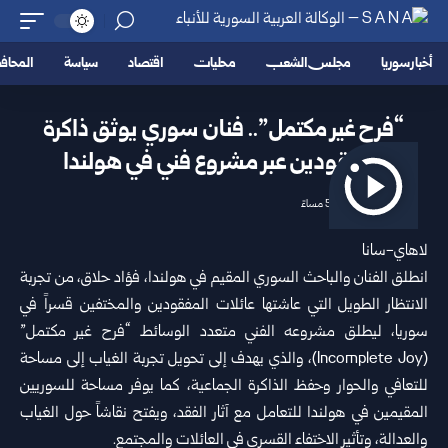
أخبار سوريا
مجلس الشعب
محليات
اقتصاد
سياسة
المحا
“فرح غير مكتمل”.. فنان سوري يوثق ذاكرة
المفقودين عبر مشروع فني في هولندا
2026/07/04 5:14 مساءً
لاهاي-سانا
انطلق الفنان والباحث السوري المقيم في هولندا، فؤاد حلاق، من تجربة
الانتظار الطويل التي عاشتها عائلات المفقودين والمختفين قسراً في
سوريا
، ليطلق مشروعه الفني متعدد الوسائط “فرح غير مكتمل”
(Incomplete Joy)، والذي يهدف إلى تحويل تجربة الغياب إلى مساحة
للتعافي والحوار وحفظ الذاكرة الجماعية، كما يوفر مساحة للسوريين
المقيمين في هولندا للتعامل مع آثار الفقد، ويفتح نقاشاً حول الغياب
والعدالة، وتأثير الاختفاء القسري في العائلات والمجتمع.