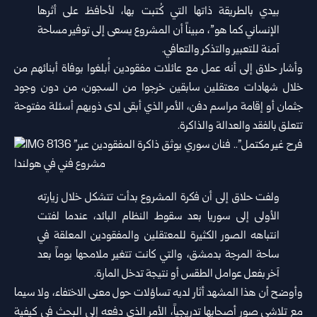
بيدي بالطريقة ذاتها التي كُتبت بها، لأحافظ على أثرها
الإنساني كما هو”، مبيناً أن المشروع يسعى إلى توفير مساحة
آمنة للتعبير والتذكر والتعافي.
وأشار حلاق إلى أنه عمل مع عائلات مفقودين أُبلغوا بوفاة أبنائهم من
خلال شهادات معتقلين سابقين خرجوا من السجون، من دون وجود
جثمان أو إقامة مراسم دفن، الأمر الذي أبقى لدى ذويهم أسئلة مفتوحة
تتعلق بالفقد والعدالة والذاكرة.
ولفت حلاق إلى أن فكرة المشروع بدأت تتشكل خلال زيارته
الأولى إلى سوريا بعد سقوط النظام البائد، عندما لفتت
انتباهه الصور الكثيرة للمعتقلين والمفقودين المعلقة في
ساحة المرجة بدمشق، والتي كانت تتغير ملامحها يوماً بعد
آخر بفعل عوامل الطقس أو نتيجة تدخل المارة.
وأوضح أن هذا المشهد أثار لديه تساؤلات حول معنى الاختفاء، ولا سيما
مع تلاشي صور أصحابها تدريجياً، الأمر الذي دفعه إلى البحث في كيفية