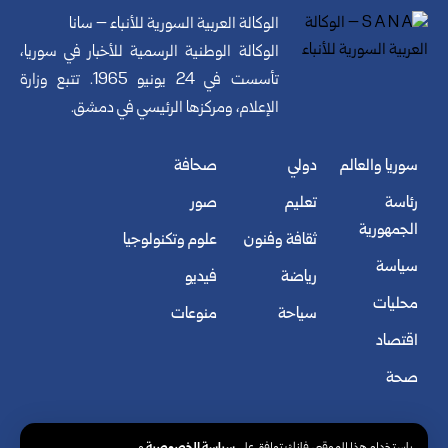
الوكالة العربية السورية للأنباء – سانا
الوكالة الوطنية الرسمية للأخبار في سوريا،
تأسست في 24 يونيو 1965. تتبع وزارة
الإعلام، ومركزها الرئيسي في دمشق.
سوريا والعالم
دولي
صحافة
رئاسة
تعليم
صور
الجمهورية
ثقافة وفنون
علوم وتكنولوجيا
سياسة
رياضة
فيديو
محليات
سياحة
منوعات
اقتصاد
صحة