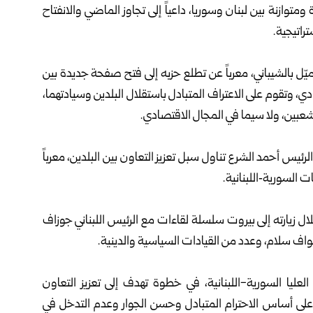
ومتوازنة بين لبنان و
سوريا
، داعياً إلى تجاوز الماضي والانفتاح
راتيجية.
يّل بالشيباني، معرباً عن تطلع حزبه إلى فتح صفحة جديدة بين
دي، وتقوم على الاعتراف المتبادل باستقلال البلدين وسيادتهما،
لشعبين، ولا سيما في المجال الاقتصادي.
رئيس أحمد الشرع تناول سبل تعزيز التعاون بين البلدين، معرباً
ت السورية‑اللبنانية.
ال زيارته إلى بيروت سلسلة لقاءات مع الرئيس اللبناني جوزاف
اف سلام، وعدد من القيادات السياسية والدينية.
العليا السورية-اللبنانية، في خطوة تهدف إلى تعزيز التعاون
على أساس الاحترام المتبادل وحسن الجوار وعدم التدخل في