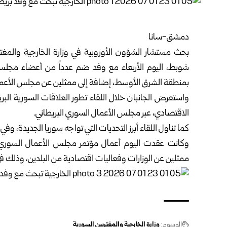
دمشق-سانا‏
بحث مستشار الشؤون الأوروبية في
وزارة الخارجية والمغت
شوبط، اليوم الأربعاء مع وفد ضم عدداً من ‏أعضاء مجلس
بمنطقة الشرق ‏الأوسط، إضافة إلى ممثلين عن مجلس الأعمال ال
واستعرض الجانبان خلال اللقاء تطور العلاقات السورية البريطا
الاقتصادي، عبر مجلس الأعمال السوري ‏البريطاني.‏
كما تناول اللقاء أبرز التحديات التي تواجه سوريا الجديدة، وفي م
‏ممثلين عن الوزارات ‏وفعاليات ‏اقتصادية من البلدين‎، ‏وذلك في فندق غولدن مزة بدمشق‎.‎
الوسوم:
وزارة الخارجية والمغتربين السورية