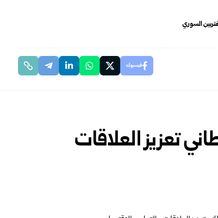
غتربين السوري
فيسبوك
اني تعزيز العلاقات