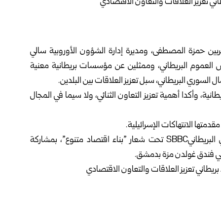
ربين
حمزة المصطفى، ‏ومديرة إدارة الشؤون الأوروبية سالي
 العموم البريطاني، وممثلين عن مؤسسات بريطانية معنية
سوري البريطاني، سبل تعزيز العلاقات ‏بين البلدين.‏
نية، وأكدا أهمية تعزيز ‏التعاون الثنائي، ولا سيما في المجال
قدمتها الانتهاكات ‏الإسرائيلية.‏
وكانت عقدت اليوم أعمال مؤتمر مجلس ‏الأعمال ‏السوري البريطاني‎SBBC‏ تحت شعار ‌‏”بناء اقتصاد ‌‏متنوع”، بمشاركة