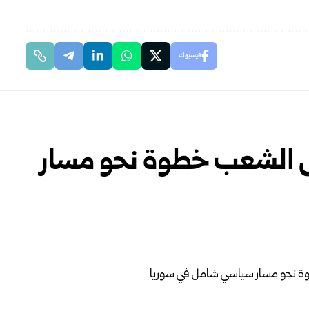
فيسبوك
س الشعب خطوة نحو مسار