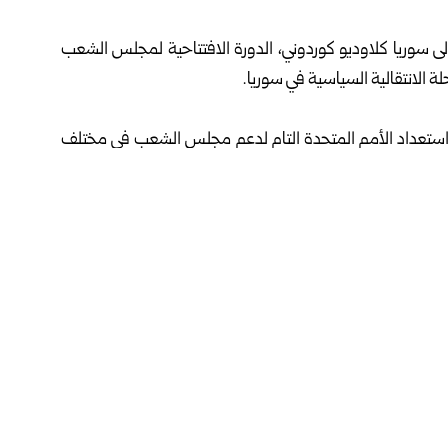
ى سوريا كلاوديو كوردوني، الدورة الافتتاحية لمجلس الشعب
لة الانتقالية السياسية في سوريا.
ن استعداد الأمم المتحدة التام لدعم مجلس الشعب في مختلف
 خدمةً للشعب السوري، وسعياً نحو مستقبل سلمي وشامل
وقال كوردوني: إنه تابع عن كثب الإعلان اليوم عن تعيين 70 عضواً من قبل الرئيس الشرع في مجلس الشعب الجديد،
عة ومناقشة وسن التشريعات الضرورية بشكل عاجل في هذه
وأشار كوردوني إلى أن هذه التعيينات الجديدة رفعت نسبة تمثيل المرأة في المجلس إلى ما يزيد قليلاً على 10 بالمئة، مؤكداً