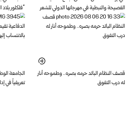
الفصيحة والنبطية في مهرجانها الدولي للشعر
“فلكلور بلاد 
قصف النظام البائد حرمه بصره.. وطموحه أنار
الجامعة الوطن
له درب التفوق
تعريفياً في إد