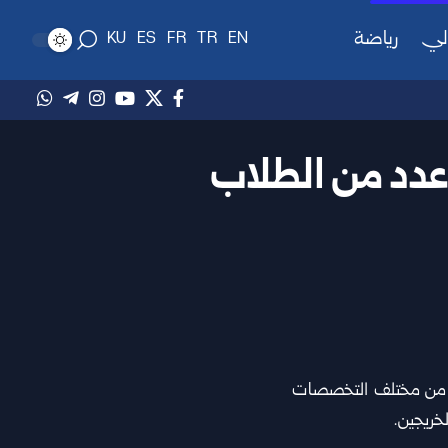
لي
رياضة
KU
ES
FR
TR
EN
 عدد من الطلاب
ا التركية حفل “إعمار” لتخريج 140 خريجاً وخريجة من مختلف التخصصات
خريجين.