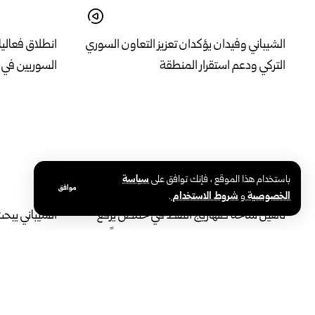
الشيباني وفيدان يؤكدان تعزيز التعاون السوري
انطلاق فعاليا
التركي ودعم استقرار المنطقة
السوريين في
باستخدام هذا الموقع ، فإنك توافق على
سياسة
موافق
الخصوصية
و
شروط الاستخدام
.
تأهيل ساحة صهاريج النفط في حمص يرفع
الشيباني يبحث
الطاقة التفريغية إلى 1000 صهريج يومياً
الثنائية وإنش
البلدين