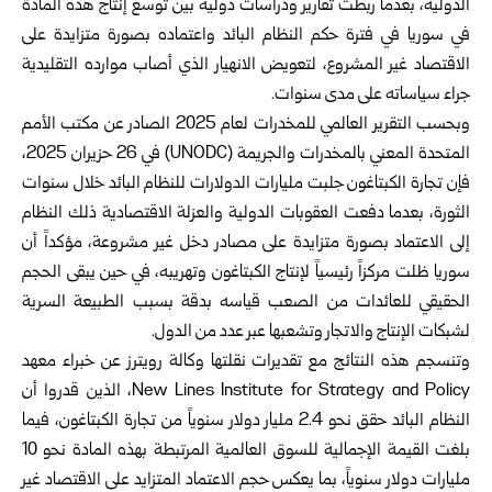
الدولية، بعدما ‏ربطت تقارير ودراسات دولية بين توسع إنتاج هذه ‏المادة
في
سوريا
في فترة حكم النظام البائد واعتماده ‏بصورة متزايدة على
الاقتصاد غير المشروع، ‏لتعويض الانهيار الذي أصاب موارده التقليدية
جراء ‏سياساته على مدى سنوات‎.‎
وبحسب التقرير العالمي للمخدرات لعام 2025 ‏الصادر عن مكتب الأمم
المتحدة المعني بالمخدرات ‏والجريمة‎ (UNODC) ‎في 26 حزيران 2025،
فإن ‏تجارة الكبتاغون جلبت مليارات الدولارات للنظام ‏البائد خلال سنوات
الثورة، بعدما دفعت العقوبات ‏الدولية والعزلة الاقتصادية ذلك النظام
إلى الاعتماد ‏بصورة متزايدة على مصادر دخل غير مشروعة، ‏مؤكداً أن
سوريا ظلت مركزاً رئيسياً لإنتاج ‏الكبتاغون وتهريبه، في حين يبقى الحجم
الحقيقي ‏للعائدات من الصعب قياسه بدقة بسبب الطبيعة ‏السرية
لشبكات الإنتاج والاتجار وتشعبها عبر عدد ‏من الدول‎.‎
New Lines Institute for ‎Strategy and Policy، الذين قدروا أن
النظام ‏البائد حقق نحو 2.4 مليار دولار سنوياً من تجارة ‏الكبتاغون، فيما
بلغت القيمة الإجمالية للسوق العالمية ‏المرتبطة بهذه المادة نحو 10
مليارات دولار سنوياً، ‏بما يعكس حجم الاعتماد المتزايد على الاقتصاد غير