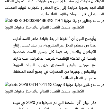
الكبتاغون تحولت إلى مشروع ‏إجرامي يدر مليارات الدولارات، وأن النظام
البائد ‏اتجه بصورة متزايدة إلى إنتاج المخدر والاتجار به ‏لتوليد العملات
الصعبة في ظل العقوبات والأزمة ‏الاقتصادية‎.‎
وأوضح البيان أن “الفرقة الرابعة بقيادة ماهر الأسد ‏أدارت
عدداً من مصادر الدخل غير المشروعة، من ‏بينها تسهيل إنتاج
الكبتاغون والاتجار به، فيما كان ‏وسيم الأسد، شخصية
رئيسية في الشبكة الإقليمية ‏لتهريب المخدرات، حيث شارك
مع موردين رفيعي ‏المستوى بتهريب المواد المهربة
والكبتاغون وغيرها ‏من المخدرات في جميع أنحاء المنطقة،
بدعم من ‏النظام الساقط‎”.
ذكر البيان “أن الشحنة التي تم ضبطها عام 2020 ‏في ميناء