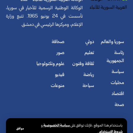
الوكالة العربية السورية للأنباء – سانا
الوكالة الوطنية الرسمية للأخبار في سوريا،
تأسست في 24 يونيو 1965. تتبع وزارة
الإعلام، ومركزها الرئيسي في دمشق.
سوريا والعالم
دولي
صحافة
رئاسة
تعليم
صور
الجمهورية
ثقافة وفنون
علوم وتكنولوجيا
سياسة
رياضة
فيديو
محليات
سياحة
منوعات
اقتصاد
صحة
سياسة الخصوصية
باستخدام هذا الموقع ، فإنك توافق على
و
موافق
شروط الاستخدام
.