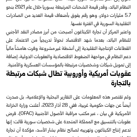
النظام ‏البائد، وقدر قيمة الشحنات المرتبطة بسوريا خلال ‏عام 2021 بنحو
5.7 مليارات دولار، وهو رقم ‏يفوق بأضعاف قيمة العديد من الصادرات
التقليدية ‏السورية في الفترة نفسها‎.‎
واعتبر المركز أن تجارة الكبتاغون أصبحت من ‏أبرز مصادر النقد الأجنبي
للنظام البائد، بعدما شهد ‏الاقتصاد تحولاً تدريجياً من الاعتماد على
القطاعات ‏الإنتاجية التقليدية إلى أنشطة غير مشروعة وفرت ‏هامشاً مالياً
دعم النظام في مواجهة الضغوط ‏الاقتصادية والعقوبات الدولية، إضافة
إلى تمويل ‏شبكات وشخصيات مرتبطة بالمؤسسات العسكرية ‏والأمنية‎.‎
‎عقوبات أمريكية وأوروبية تطال شبكات مرتبطة
‏بالتجارة‎
ولم تقتصر هذه المعلومات على التقارير البحثية ‏والإعلامية، بل صدرت
أيضاً عن جهات حكومية ‏غربية، ففي 28 آذار 2023، أعلنت وزارة الخزانة
‏الأمريكية في بيان ، عبر مكتب مراقبة الأصول الأجنبية ‎(OFAC)‎، فرض
عقوبات بالتنسيق مع المملكة ‏المتحدة على شخصيات سورية قالت: إنها
تدعم ‏إنتاج الكبتاغون وتهريبه لصالح نظام بشار الأسد، ‏مؤكدة أن تجارة