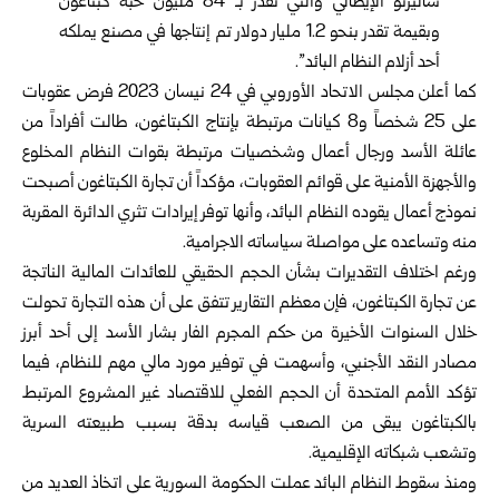
ساليرنو الإيطالي والتي تقدر بـ 84 مليون ‏حبة كبتاغون
وبقيمة تقدر بنحو 1.2 مليار دولار تم ‏إنتاجها في مصنع يملكه
أحد أزلام النظام البائد‎”.
كما أعلن مجلس الاتحاد الأوروبي في 24 نيسان ‌‏2023 فرض عقوبات
على 25 شخصاً و8 كيانات ‏مرتبطة بإنتاج الكبتاغون، طالت أفراداً من
عائلة ‏الأسد ورجال أعمال وشخصيات مرتبطة بقوات ‏النظام المخلوع
والأجهزة الأمنية على قوائم ‏العقوبات، مؤكداً أن تجارة الكبتاغون أصبحت
‏نموذج أعمال يقوده النظام البائد، وأنها توفر إيرادات ‏تثري الدائرة المقربة
منه وتساعده على مواصلة ‏سياساته الاجرامية‎.‎
ورغم اختلاف التقديرات بشأن الحجم الحقيقي ‏للعائدات المالية الناتجة
عن تجارة الكبتاغون، فإن ‏معظم التقارير تتفق على أن هذه التجارة تحولت
‏خلال السنوات الأخيرة من حكم المجرم الفار بشار ‏الأسد إلى أحد أبرز
مصادر النقد الأجنبي، وأسهمت ‏في توفير مورد مالي مهم للنظام، فيما
تؤكد الأمم ‏المتحدة أن الحجم الفعلي للاقتصاد غير المشروع ‏المرتبط
بالكبتاغون يبقى من الصعب قياسه بدقة ‏بسبب طبيعته السرية
وتشعب شبكاته الإقليمية‎.‎
ومنذ سقوط النظام البائد عملت الحكومة السورية ‏على اتخاذ العديد من