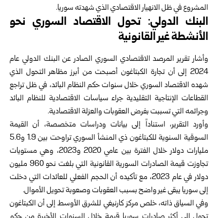
‏المشروع في ظل الانهيار الاقتصادي الذي شهدته ‏سوريا‎.‎
البنك الدولي: تحول الاقتصاد السوري نحو
الأنشطة ‏غير القانونية
وأشار تقرير المرصد الاقتصادي السوري الصادر ‏عن البنك الدولي عام
2024 إلى أن تجارة الكبتاغون ‏أصبحت من أبرز مظاهر التحول الذي
شهده ‏الاقتصاد السوري خلال سنوات حكم النظام البائد، في ظل ‏تراجع
القطاعات الإنتاجية التقليدية جراء سياسات ‏الاقتصادية للنظام البائد
وجرائمه التي تسببت بفرض ‏العقوبات والعزلة الاقتصادية‎.‎
وأورد التقرير، استناداً إلى بيانات ودراسات ‏متخصصة، أن القيمة
السوقية السنوية للكبتاغون ذي ‏المنشأ السوري تراوحت بين 1.9 و5.6
مليارات ‏دولار خلال الفترة بين عامي 2020 و2023، وهي ‏مستويات
تجاوزت قيمة الصادرات السورية القانونية ‏التي بلغت نحو 960 مليون
دولار في عام 2023، ‏مع تأكيده أن الحجم الفعلي للعائدات التي دخلت
إلى ‏سوريا يبقى غير واضح بسبب العقوبات وصعوبة ‏تحويل الأموال‎.‎
وفي السياق ذاته، خلص مركز كارنيغي للشرق ‏الأوسط إلى أن الكبتاغون
تحول إلى أكثر صادرات ‏سوريا قيمة خلال السنوات الأخيرة من حكم