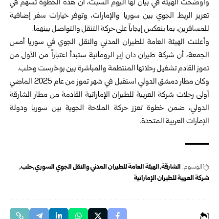
وأوضحت الهيئة في بيان لها اليوم السبت، أن هذه الخطوة تسهم في
تعزيز الربط الجوي بين ‏سوريا والإمارات، وتوفر خيارات سفر إضافية
للمسافرين، بما ينعكس إيجاباً على حركة ‏التنقل والتواصل بينهما.
وأعلنت الهيئة العامة للطيران المدني والنقل الجوي في سوريا أمس
الجمعة، أن شركة ‏طيران دان إير الرومانية ستبدأ اعتباراً من الأول من
تموز القادم تشغيل رحلاتها ‏المنتظمة والمباشرة بين بوخارست وحلب.
وكان مطار دمشق الدولي استقبل في شهر تموز من عام 2025 الماضي
أولى رحلات ‏شركة العربية للطيران الإماراتية القادمة من مطار الشارقة
الدولي، ضمن خطوة تعزز ‏حركة الملاحة الجوية بين سوريا ودولة
الإمارات العربية المتحدة.‏
الوسوم:
الشارقة
الهيئة العامة للطيران المدني والنقل الجوي السوري
حلب
شركة العربية للطيران ‏الإماراتية