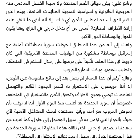
وتابع علبي: يبقى ميثاق الأمم المتحدة ولا سيما الفصل السادس منه
المرجعية القانونية ‌‏والسياسية ‏لتسوية المنازعات القائمة، ورغم الدور
الكبير الذي أسنده لمجلس الأمن في ‌‏ذلك، إلا أنه ‏أبقى ما تلتقي عليه
إرادة الأطراف المتنازعة أسمى من أي تدخل خارجي في ‌‏النزاع، ‏وهنا يكون
للحوار والوساطة الدور الأكبر. ‏
ولفت إلى أنه من هذا المنطلق انخرطت سوريا بمحادثات أمنية مع
إسرائيل بوساطة ‌‏مشكورة من الولايات المتحدة الأمريكية التي كان
دورها في هذا الملف تأكيداً على ‌‏حرصها على إحلال السلام في المنطقة،
وتجنيب شعوبها ويلات الدمار والحروب.‏
وقال: “رغم أن هذا المسار لم يصل بعد إلى نتائج ملموسة على الأرض،
إلا أننا ‌‏حريصون على الاستمرار به لكسر الجمود القائم والتوصل
لتفاهمات ترضي جميع ‌‏الأطراف وتحقق الأمن والاستقرار في المنطقة،
خصوصاً أن سوريا الجديدة قد أعلنت ‌‏منذ اليوم الأول أنها لا ترغب بأن
تخوض الحروب مع أحد، وبأنها مستعدة لبحث ‌‏المشاغل الأمنية لأي
طرف بالحوار الذي نؤمن به في سبيل الوصول إلى حلول، كما ‌‏نعرب عن
سعادتنا بالصدى الإيجابي الذي تلقاه هذه المقاربة السورية الجديدة من
قبل ‌‏المجتمع الدولي في سبيل إرساء دعائم الاستقرار في المنطقة”.‏