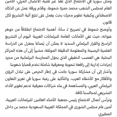
ومثل سوريا في الاجتماع الذي عقد عبر تقنية الاتصال المرئي، الأمين
العام لمجلس ‏الشعب محمد حمزة شموط، وقدّم ورقة عمل عن الذكاء
الاصطناعي وكيفية تطوير ‏محرك بحث يعمل على تتبّع آلية التشريع لكل
قانون.‏
وأوضح شموط في تصريح لـ سانا، أهمية الاجتماع انطلاقاً من جوهر
عنوانه، ‏حيث تعي الأمانات العامة للبرلمانات العربية اليوم أن التشريع
الراسخ والقرار البرلماني ‏السديد لا يمكن أن يُصاغا بمعزل عن الدراسة
العلمية الرصينة والمعلومة الدقيقة الموثقة، ‏مشيراً إلى أن هذه المراكز
البحثية هي العصب الحقيقي الذي يحوّل الممارسة البرلمانية ‏من مجرد
إجراءات إدارية إلى رافعة تنموية ومعرفية شاملة تخدم قضايا شعوبنا.
وأشار إلى أن مشاركة سوريا جاءت في إطار الحرص على تبادل الرؤى
والأفكار مع ‏الأشقاء العرب، والتأكيد على رغبة سوريا في تعزيز التعاون
البرلماني العربي، ‏والمساهمة في بناء شراكات معرفية تدعم تطوير الأداء
التشريعي لمجالسنا كافة.
وترأس أعمال الاجتماع رئيس جمعية الأمناء العامّين للبرلمانات العربية،
أمين عام مجلس ‏الشورى في المملكة العربية السعودية محمد بن داخل
المطيري.