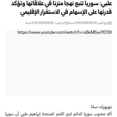
علبي: سوريا تتبع نهجاً متزناً في علاقاتها وتؤكد
قدرتها على الإسهام في الاستقرار ‌‏الإقليمي ‏
تاريخ النشر: 2026/06/10 11:08 مساءً
اخر تحديث: 2026/06/10 11:36 مساءً
https://www.youtube.com/watch?v=uBeMEwJYCO8
نيويورك-سانا‏
أكد مندوب سوريا الدائم لدى الأمم المتحدة
إبراهيم علبي
أن سوريا