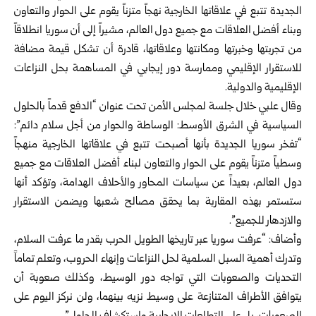
الجديدة تتبع في ‌‏علاقاتها الخارجية نهجاً متزناً يقوم على الحوار والتعاون
وبناء أفضل العلاقات مع جميع ‌‏دول العالم، مشيراً إلى أن سوريا انطلاقاً
من تجربتها وخبرتها ومكانتها وعلاقاتها، ‏قادرة ‏أن تشكل قيمة مضافة
للاستقرار الإقليمي‏ وممارسة دور إيجابي في المساهمة بحل ‌‏النزاعات
الإقليمية والدولية.‏
وقال علبي خلال جلسة لمجلس الأمن تحت عنوان “الدفع قدماً بالحلول
السياسية في الشرق الأوسط: الوساطة والحوار من أجل ‏سلام دائم”:
“تفخر سوريا الجديدة بأنها أصبحت تتبع ‏في ‏علاقاتها الخارجية منهجاً
وسطياً متزناً يقوم على الحوار والتعاون لبناء أفضل ‏العلاقات ‏مع جميع
دول العالم، بعيداً عن سياسات المحاور والأحلاف الهدامة، وتؤكد ‏أنها
ستستمر ‏بهذه المقاربة بما يحقق مصالح شعبها ويضمن الاستقرار
والازدهار ‏للجميع”.‏
وأضاف: “عرفت سوريا عبر تاريخها الطويل الحرب بقدر ما عرفت السلام،
وتدرك ‌‏أهمية السبل السلمية لحل النزاعات وإنهاء الحروب، وتعلم تماماً
التحديات والصعوبات ‌‏التي تواجه دور الوسيط، وكذلك صعوبة أن
يتوافق الأطراف المتنازعة على وسيط نزيه ‌‏بينهما، ولن نركز اليوم على