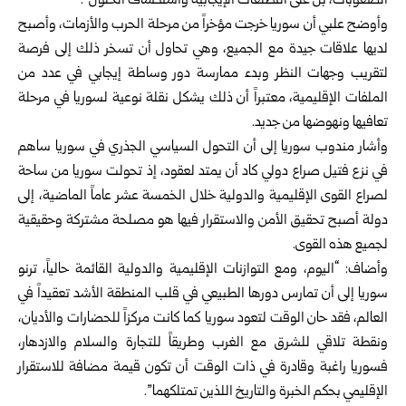
الصعوبات، بل على التطلعات الإيجابية واستكشاف ‌‏الحلول”.‏
وأوضح علبي أن سوريا خرجت مؤخراً من مرحلة الحرب والأزمات، وأصبح
لديها ‌‏علاقات جيدة مع الجميع، وهي تحاول أن تسخر ذلك إلى فرصة
لتقريب وجهات النظر ‌‏وبدء ممارسة دور وساطة إيجابي في عدد من
الملفات الإقليمية، معتبراً أن ذلك يشكل ‌‏نقلة نوعية لسوريا في مرحلة
تعافيها ونهوضها من جديد.‏
وأشار مندوب سوريا إلى أن التحول السياسي الجذري في سوريا ساهم
في نزع فتيل ‌‏صراع دولي كاد أن يمتد لعقود، إذ تحولت سوريا من ساحة
لصراع القوى الإقليمية ‌‏والدولية خلال الخمسة عشر عاماً الماضية، إلى
دولة أصبح تحقيق الأمن والاستقرار ‏فيها ‏هو مصلحة مشتركة وحقيقية
لجميع هذه القوى.‏
وأضاف: “اليوم، ومع التوازنات الإقليمية والدولية القائمة حالياً، ترنو
سوريا إلى أن ‌‏تمارس دورها الطبيعي في قلب المنطقة الأشد تعقيداً في
العالم، فقد حان الوقت لتعود ‌‏سوريا كما كانت مركزاً للحضارات والأديان،
ونقطة تلاقي للشرق مع الغرب وطريقاً ‌‏للتجارة والسلام والازدهار،
فسوريا راغبة وقادرة في ذات الوقت أن تكون قيمة مضافة ‌‏للاستقرار
الإقليمي بحكم الخبرة والتاريخ اللذين تمتلكهما”.‏