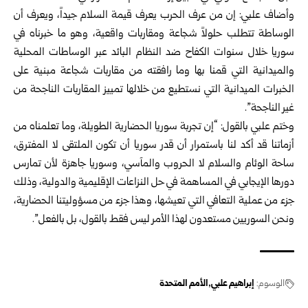
وأضاف علبي: إن من عرف الحرب يعرف قيمة السلام جيداً، ويعرف أن
الوساطة ‌‏تتطلب حلولاً شجاعة ومقاربات واقعية، وهو ما خبرناه في
سوريا خلال سنوات الكفاح ‌‏ضد النظام البائد عبر الوساطات المحلية
والميدانية التي قمنا بها وما رافقته من مقاربات ‌‏شجاعة مبنية على
الخبرات الميدانية التي نستطيع من خلالها تمييز المقاربات الناجحة من
‌‏غير الناجحة”.‏
وختم علبي بالقول: “إن تجربة سوريا الحضارية الطويلة، وما تعلمناه من
أزماتنا قد أكد ‌‏لنا باستمرار أن قدر سوريا أن تكون الملتقى لا المفترق،
ساحة الوئام والسلام لا ‏الحروب ‏والمآسي، وسوريا جاهزة لأن تمارس
دورها الإيجابي في المساهمة في حل ‏النزاعات ‏الإقليمية والدولية، وذلك
جزء من عملية التعافي التي تعيشها، وهذا جزء من ‏مسؤوليتنا ‏الحضارية،
ونحن السوريين مستعدون لهذا الأمر ليس فقط بالقول، بل ‏بالفعل”.‏
الوسوم:
إبراهيم علبي
الأمم المتحدة