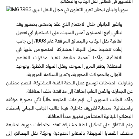
التنسيق في قطاعي نقل الركاب والبضائع.
واتفق الجانبان خلال الاجتماع الذي عقد بدمشق بحضور وفد
لبناني رفيع المستوى أمس السبت، على الاستمرار في تفعيل
اتفاقية نقل الركاب والبضائع الموقعة عام 1993، إلى جانب
إعادة تنشيط عمل اللجنة المشتركة المنصوص عليها في
الاتفاقية، وأكدا أهمية متابعة تنفيذ مذكرات التفاهم
المتعلقة بدفتر المرور الموحد، ونقل المواد الخطرة، وتوحيد
الأوزان والحمولات المحورية، وتعزيز السلامة المرورية.
وتناولت المباحثات توسيع عمل اللجنة الفنية المشتركة، لتضم ممثلين
عن الجمارك والأمن العام، إضافة إلى مناقشة ملف المناقلة.
وأكد الجانب السوري أن الإجراءات المتبعة حالياً تأتي بصورة مؤقتة
واستثنائية استجابة لظروف داخلية، فيما طالب الجانب اللبناني باستثناء
البضائع اللبنانية المنشأ من تطبيق مبدأ المناقلة.
وتم الاتفاق على تشكيل لجنة مشتركة تعقد اجتماعات دورية لمتابعة
مختلف القضايا المرتبطة بالمعابر الحدودية وحركة نقل البضائع، إلى