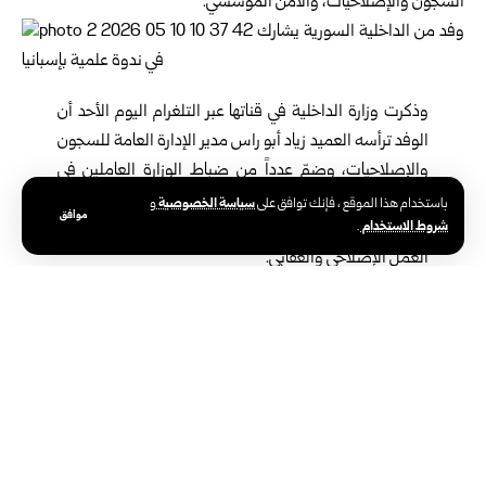
السجون والإصلاحيات، والأمن المؤسسي.
وذكرت وزارة الداخلية في قناتها عبر التلغرام اليوم الأحد أن
الوفد ترأسه العميد زياد أبو راس مدير الإدارة العامة للسجون
والإصلاحيات، وضمّ عدداً من ضباط الوزارة العاملين في
الإدارة العامة للسجون والإصلاحيات، وذلك في إطار تعزيز
سياسة الخصوصية
باستخدام هذا الموقع ، فإنك توافق على
و
موافق
شروط الاستخدام
.
التعاون وتبادل الخبرات في مجالات إدارة الأزمات وتطوير
العمل الإصلاحي والعقابي.
ووفق الوزارة، تناولت الندوة عدداً من المحاور المتعلقة بآليات تقييم
المخاطر داخل المؤسسات العقابية، وأساليب التعامل مع الأزمات
والطوارئ، إضافة إلى استعراض أفضل الممارسات والتجارب الحديثة
في إدارة السجون والإصلاحيات، وسبل رفع كفاءة الكوادر العاملة فيها.
وتأتي هذه المشاركة في إطار حرص وزارة الداخلية على تطوير قدرات
كوادرها، وتعزيز التعاون العلمي والمؤسساتي، وتبادل الخبرات بما يسهم
في الارتقاء بمنظومة العمل الأمني والإصلاحي.