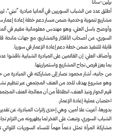
برلين-سانا
أطلق عدد من الشباب السوريين في ألمانيا مبادرة “نبني”، ل
مشاريع تنموية وخدمية ضمن مسار دعم خطة إعادة إعمار
سو
وأوضح باسل العلي، وهو مهندس معلوماتية مقيم في ألماني
السوري، من أصحاب الأفكار والمشاريع، مع جهات مانحة قاد
قابلة للتنفيذ ضمن خطة دعم إعادة الإعمار في سوريا.
وأضاف العلي: إن القائمين على المبادرة الشبابية ناقشوا ع
بما يعزز فرص نجاح المشاريع واستمراريتها.
من جانبه، أشار محمود نصار إلى مشاركته في المبادرة من
وهو مشروع يهدف للحد من العنف المجتمعي عبر تنظيم نشاط
قيم الحوار ونبذ العنف، انطلاقاً من أن معالجة العنف المجت
احتضان عملية إعادة الإعمار.
بدورها، أعربت علا أمين، وهي إحدى زائرات المبادرة، عن تقد
الشباب السوري، وتبعث على الفخر لما يظهرونه من التزام تجا
مشاركة المرأة تمثل دعماً مهماً للنساء السوريات اللواتي ت