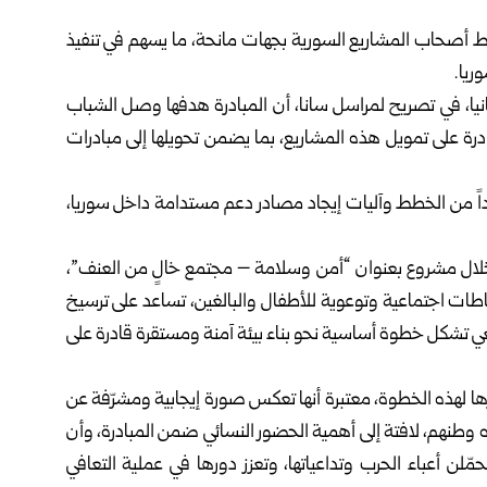
ربط أصحاب المشاريع السورية بجهات مانحة، ما يسهم في تنفيذ
ريا
.
ا، في تصريح لمراسل سانا، أن المبادرة هدفها وصل الشباب
رة على تمويل هذه المشاريع، بما يضمن تحويلها إلى مبادرات
دداً من الخطط وآليات إيجاد مصادر دعم مستدامة داخل سوريا،
 خلال مشروع بعنوان “أمن وسلامة – مجتمع خالٍ من العنف”،
ات اجتماعية وتوعوية للأطفال والبالغين، تساعد على ترسيخ
معي تشكل خطوة أساسية نحو بناء بيئة آمنة ومستقرة قادرة على
يرها لهذه الخطوة، معتبرة أنها تعكس صورة إيجابية ومشرّفة عن
ه وطنهم، لافتة إلى أهمية الحضور النسائي ضمن المبادرة، وأن
حمّلن أعباء الحرب وتداعياتها، وتعزز دورها في عملية التعافي