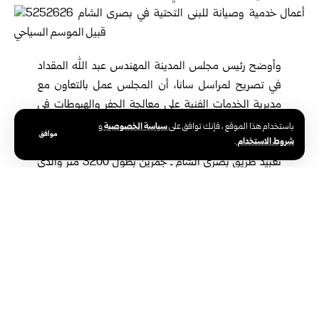
وأوضح رئيس مجلس المدينة المهندس عبد الله المقداد
في تصريح لمراسل سانا، أن المجلس عمل بالتعاون مع
مديرية الخدمات الفنية على معالجة الحفر والهبوطات في
الطرقات الرئيسية بالمجبول الإسفلتي، وإزالة المطبات
سياسة الخصوصية
باستخدام هذا الموقع ، فإنك توافق على
و
موافق
شروط الاستخدام
.
لتأمين حركة السير، وتسهيل الخدمات للمواطنين، كما تم
تعبيد طريق بصرى الشام ـ جمرين بطول 3200 متر والذي
يعتبر ممراً حيوياً واقتصادياً يربط المدينة بمحافظة السويداء.
وأشار المقداد الى أن حملات النظافة مستمرة في المدينة وخاصة في
المدينة الأثرية، وأُصدرت قرارات بمنع دخول الآليات بمختلف أنواعها الى
ساحة القلعة والحدائق العامة والممرات الرئيسية فيها، وتجريم كل من
يقوم بأعمال هدم أو بناء أو ترحيل للحجارة والركام الأثري داخل المنطقة
الأثرية أو محيطها.
بدوره لفت رئيس وحدة مياه بصرى الشام المهندس مصعب المقداد
إلى أن المدينة تتغذى من خلال مجموعة من الآبار التي تتم صيانتها