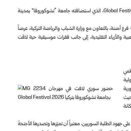
سجلت سوريا حضوراً لافتاً في فعاليات مهرجان Global Festival 2026، الذي استضافته جامعة “تشوكوروفا” بمدينة
فرع أضنة، بالتعاون مع وزارة الشباب والرياضة التركية، عرضاً
ية والأزياء التقليدية، إلى جانب فقرات موسيقية حية لاقت
ظمي
لية
رية
حيث
انة
على جهود الطلبة السوريين، معتبراً أن تميّزها وتصدرها الأجنحةَ