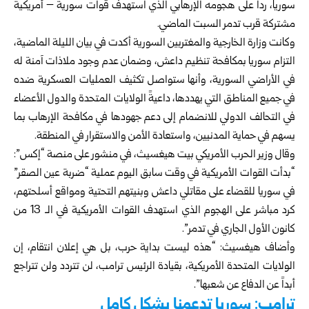
سوريا، رداً على هجومه الإرهابي الذي استهدف قوات سورية – أمريكية
مشتركة قرب تدمر السبت الماضي.
وكانت وزارة الخارجية والمغتربين السورية أكدت في بيان الليلة الماضية،
التزام سوريا بمكافحة تنظيم داعش، وضمان عدم وجود ملاذات آمنة له
في الأراضي السورية، وأنها ستواصل تكثيف العمليات العسكرية ضده
في جميع المناطق التي يهددها، داعيةً الولايات المتحدة والدول الأعضاء
في التحالف الدولي للانضمام إلى دعم جهودها في مكافحة الإرهاب بما
يسهم في حماية المدنيين، واستعادة الأمن والاستقرار في المنطقة.
وقال وزير الحرب الأمريكي بيت هيغسيث، في منشور على منصة “إكس”:
“بدأت القوات الأمريكية في وقت سابق اليوم عملية “ضربة عين الصقر”
في سوريا للقضاء على مقاتلي داعش وبنيتهم التحتية ومواقع أسلحتهم،
كرد مباشر على الهجوم الذي استهدف القوات الأمريكية في الـ 13 من
كانون الأول الجاري في تدمر”.
وأضاف هيغسيث: “هذه ليست بداية حرب، بل هي إعلان انتقام، إن
الولايات المتحدة الأمريكية، بقيادة الرئيس ترامب، لن تتردد ولن تتراجع
أبداً عن الدفاع عن شعبها”.
ترامب: سوريا تدعمنا بشكل كامل