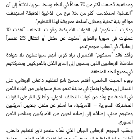
ومدفعية قصفت أكثر من 70 هدفاً في أنحاء وسط سوريا، لافتةً إلى أن
“العملية استخدمت أكثر من مئة نوع من الذخيرة الدقيقة استهدفت
مواقع بنية تحتية ومخازن أسلحة معروفة لهذا التنظيم”.
وذكرت “سنتكوم” أن القوات الأمريكية وقوات التحالف “نفذت 10
عمليات في سوريا والعراق أسفرت عن مقتل أو اعتقال 23 عنصراً
إرهابياً”، في أعقاب هجوم تدمر.
وأكد قائد “سنتكوم” الأدميرال براد كوبر، أنهم سيواصلون بلا هوادة
ملاحقة الإرهابيين الذين يسعون إلى إلحاق الأذى بالأمريكيين وبشركائهم
في جميع أنحاء المنطقة.
ويوم السبت الماضي، أقدم مسلح تابع لتنظيم داعش الإرهابي، على
التسلل إلى موقع اجتماع في مدينة تدمر، ضمّ مسؤولين من قيادة الأمن
في البادية مع وفد من قوات التحالف الدولي، وأطلق النار على القوات
المشتركة السورية – الأمريكية، ما أسفر عن مقتل جنديين أمريكيين
ومترجم مدني، إضافة إلى إصابة آخرين من الأمريكيين وعناصر الأمن
السوري.
وعقب الهجوم الإرهابي الجبان الذي نفّذه عنصر تابع لتنظيم داعش،