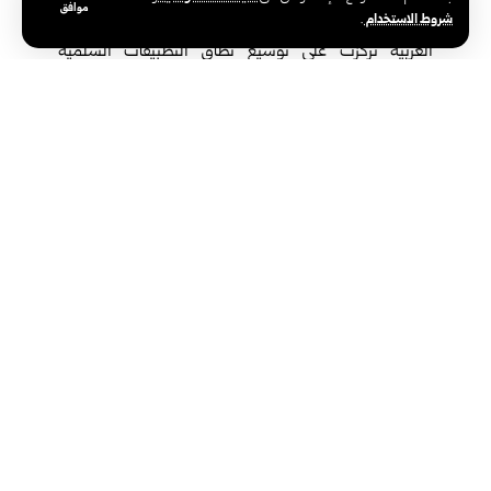
موافق
شروط الاستخدام
.
وأوضح العكلة أن مناقشات الوفد السوري مع الوفود
العربية تركزت على توسيع نطاق التطبيقات السلمية
المشتركة للطاقة الذرية في مجالات الطب والزراعة
والصناعة والبحث العلمي، بما يسهم في تحسين الخدمات
المقدّمة للمواطنين وتعزيز القدرات الوطنية للمؤسسات
العلمية العربية.
وأشار العكلة، إلى أنه تم الاتفاق خلال الاجتماعات على تنظيم زيارات
مشتركة وتبادل الخبرات بين الخبراء العرب، بما يتيح الاطلاع المباشر على
التجارب الوطنية الناجحة، وبناء برامج تعاون عملية قائمة على المعرفة
والتكامل، مؤكداً أن هذه الخطوات تعكس رغبة حقيقية في تعزيز الثقة
والعمل المؤسسي المشترك.
ولفت العكلة إلى أن مشاركة سوريا في أعمال الدورة تأتي في
إطار فتح صفحة جديدة من التعاون العربي، بعيداً عن
ممارسات النظام البائد التي أثّرت سلباً على حضور سوريا