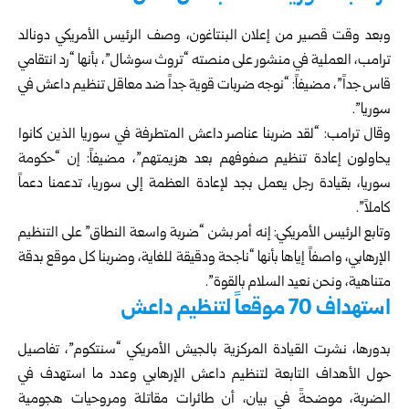
وبعد وقت قصير من إعلان البنتاغون، وصف الرئيس الأمريكي دونالد
ترامب، العملية في منشور على منصته “تروث سوشال”، بأنها “رد انتقامي
قاس جداً”، مضيفاً: “نوجه ضربات قوية جداً ضد معاقل تنظيم داعش في
سوريا”.
وقال ترامب: “لقد ضربنا عناصر داعش المتطرفة في سوريا الذين كانوا
يحاولون إعادة تنظيم صفوفهم بعد هزيمتهم”، مضيفاً: إن “حكومة
سوريا، بقيادة رجل يعمل بجد لإعادة العظمة إلى سوريا، تدعمنا دعماً
كاملاً”.
وتابع الرئيس الأمريكي: إنه أمر بشن “ضربة واسعة النطاق” على التنظيم
الإرهابي، واصفاً إياها بأنها “ناجحة ودقيقة للغاية، وضربنا كل موقع بدقة
متناهية، ونحن نعيد السلام بالقوة”.
استهداف 70 موقعاً لتنظيم داعش
بدورها، نشرت القيادة المركزية بالجيش الأمريكي “سنتكوم”، تفاصيل
حول الأهداف التابعة لتنظيم داعش الإرهابي وعدد ما استهدف في
الضربة، موضحةً في بيان، أن طائرات مقاتلة ومروحيات هجومية