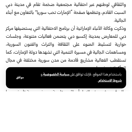
والثقافي لوطنهم عبر احتفالية مجتمعية ضخمة تقام في مدينة دبي
السبت القادم، وتنظمها صفحة “الإمارات تحب سوريا” بالتعاون مع أبناء
الجالية.
وذكرت وكالة الأنباء الإماراتية أن برنامج الاحتفالية التي يستضيفها مركز
دبي للمعارض بمدينة إكسبو دبي يتضمن فعاليات متنوعة، وجلسات
حوارية لتسليط الضوء على الثقافة والتراث والفنون السورية،
ومساهمات الجالية في مسيرة التنمية التي تشهدها دولة الإمارات، كما
تستقطب الفعالية مشاريع قادمة من مدن سورية مختلفة في مجال
المأكولات وغيرها.
سياسة الخصوصية
باستخدام هذا الموقع ، فإنك توافق على
و
كما تتضمن الاحتفالية فقرة تكريمية لنماذج بارزة من أصحاب الإنجازات
موافق
شروط الاستخدام
.
من أبناء الجالية السورية، وبرنامجاً ثريّاً يجمع بين الترفيه والثقافة
والحرف حيث يعيش الزوار أجواءً مستلهمة من خصوصية تاريخ سوريا
وثقافتها وحضارتها عبر عروض فنية حيّة للموسيقا والمقامات والرقصات
الشعبية، والعروض الحية للعائلات والأطفال، إلى جانب معارض للحِرَف
اليدوية والمنتجات الإبداعية التي تشتهر بها المدن السورية على تنوعها،
وأكشاك لبيع المأكولات التقليدية وتجارب تفاعلية تُقرّب الجمهور من