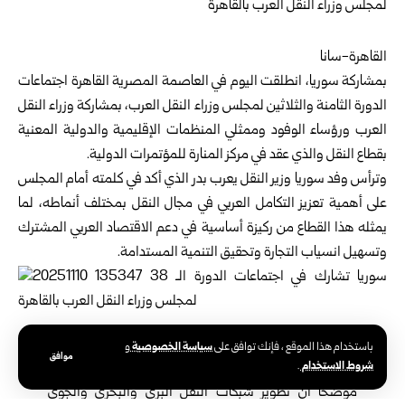
القاهرة-سانا
بمشاركة سوريا، انطلقت اليوم في العاصمة المصرية القاهرة اجتماعات
الدورة الثامنة والثلاثين لمجلس وزراء النقل العرب، بمشاركة وزراء النقل
العرب ورؤساء الوفود وممثلي المنظمات الإقليمية والدولية المعنية
بقطاع النقل والذي عقد في مركز المنارة للمؤتمرات الدولية.
وترأس وفد
سوريا
وزير النقل
يعرب بدر
الذي أكد في كلمته أمام المجلس
على أهمية تعزيز التكامل العربي في مجال النقل بمختلف أنماطه، لما
يمثله هذا القطاع من ركيزة أساسية في دعم الاقتصاد العربي المشترك
وتسهيل انسياب التجارة وتحقيق التنمية المستدامة.
وأشار الوزير
بدر
إلى أن التعاون في مجال النقل، ليس ترفاً، بل
سياسة الخصوصية
باستخدام هذا الموقع ، فإنك توافق على
و
موافق
شروط الاستخدام
ضرورة اقتصادية وتنموية تمس حياة الشعوب العربية،
.
موضحاً أن تطوير شبكات النقل البري والبحري والجوي