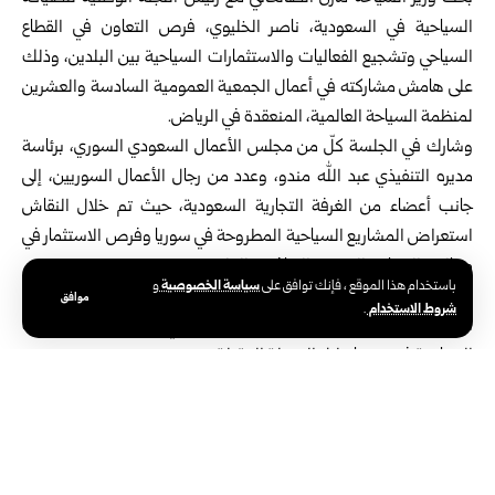
السياحية في السعودية، ناصر الخليوي، فرص التعاون في القطاع
السياحي وتشجيع الفعاليات والاستثمارات السياحية بين البلدين، وذلك
على هامش مشاركته في أعمال الجمعية العمومية السادسة والعشرين
لمنظمة السياحة العالمية، المنعقدة في الرياض.
وشارك في الجلسة كلّ من مجلس الأعمال السعودي السوري، برئاسة
مديره التنفيذي عبد الله مندو، وعدد من رجال الأعمال السوريين، إلى
جانب أعضاء من الغرفة التجارية السعودية، حيث تم خلال النقاش
استعراض المشاريع السياحية المطروحة في سوريا وفرص الاستثمار في
مجالات السياحة الدينية والثقافية والعلاجية.
سياسة الخصوصية
باستخدام هذا الموقع ، فإنك توافق على
و
وشدد المشاركون على أهمية دور القطاع الخاص في دعم تطوير البنية
موافق
شروط الاستخدام
.
السياحية، وفتح آفاق تعاون جديدة تسهم في إعادة تنشيط الحركة
السياحية في سوريا خلال المرحلة المقبلة.