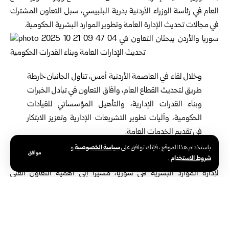
العام في رئاسة الوزراء الأردنية بدرية البلبيسي، سبل التعاون المشترك
في مجالات تحديث الإدارة العامة وتطوير الموارد البشرية الحكومية.
وخلال لقاء في العاصمة الأردنية أمس، تناول الجانبان خارطة
طريق لتحديث القطاع العام، وآفاق التعاون في تبادل الخبرات
وبناء القدرات الإدارية، والتأهيل المؤسساتي للقيادات
الحكومية، وآليات تطوير التشريعات الإدارية وتعزيز الابتكار
في تقديم الخدمات العامة.
وأكد الوزير
السكاف
، أن هذه الزيارة إلى الأردن تأتي في سياق تعميق
سياسة الخصوصية
باستخدام هذا الموقع ، فإنك توافق على
و
موافق
شروط الاستخدام
.
الشراكة العربية في مجالات التنمية الإدارية، وتأسيس منظومة متكاملة
لإدارة الموارد البشرية في سوريا، مشيراً إلى أهمية التعاون الفني
والمؤسسي مع الدول الشقيقة في هذه المرحلة.
من جانبها أعربت الوزيرة البلبيسي عن حرص الأردن على تعزيز قنوات
التواصل والعمل المشترك مع سوريا في مجالات الإصلاح الإداري، لما