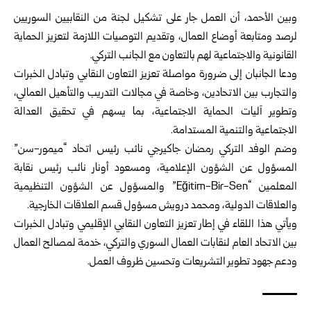
وبين الأحمد، أن العمل جار على تشكيل لجنة من النقابيين السوريين
لرصد ومتابعة أوضاع العمال، وتقديم التوصيات اللازمة لتعزيز الحماية
القانونية والاجتماعية لهم بالتعاون مع الجانب التركي.
ودعا الجانبان إلى ضرورة مواصلة تعزيز التعاون النقابي وتبادل الخبرات
والتجارب بين الاتحادين، وخاصة في مجالات التدريب والتأهيل العمالي،
وتطوير آليات الحماية الاجتماعية، بما يسهم في تحقيق العدالة
الاجتماعية والتنمية المستدامة.
وضم الوفد التركي رمضان جاكيرجي نائب رئيس اتحاد “ميمور-سن”
المسؤول عن الشؤون الإعلامية، ومسعود أونار نائب رئيس نقابة
المعلمين “Eğitim-Bir-Sen” والمسؤول عن الشؤون التنظيمية
والعلاقات الدولية، ومحمد درويش مسؤول قسم العلاقات الخارجية.
ويأتي هذا اللقاء في إطار تعزيز التعاون النقابي الإقليمي وتبادل الخبرات
بين الاتحاد العام لنقابات العمال السوري والتركي، خدمة لمصالح العمال
ودعم جهود تطوير التشريعات وتحسين ظروف العمل.