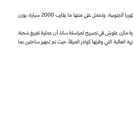
وصلت إلى مرفأ طرطوس اليوم الباخرة Young Shin من كوريا الجنوبية، وتحمل على متنها ما يقارب 2000 سيارة، بوزن
حرية مازن علوش في تصريح لمراسلة سانا، أن عملية تفريغ شحنة
فضل الجاهزية العالية التي وفرتها كوادر المرفأ، حيث تم تجهيز ساحتين بما
 الفنية واللوجستية، ما جعله وجهة موثوقة لاستقبال السفن
الكبيرة والبضائع المتنوعة، ويعكس وصول باخرة محمّلة بـ2000 سيارة من كوريا الجنوبية الثقة الدولية بكفاءة المرفأ،