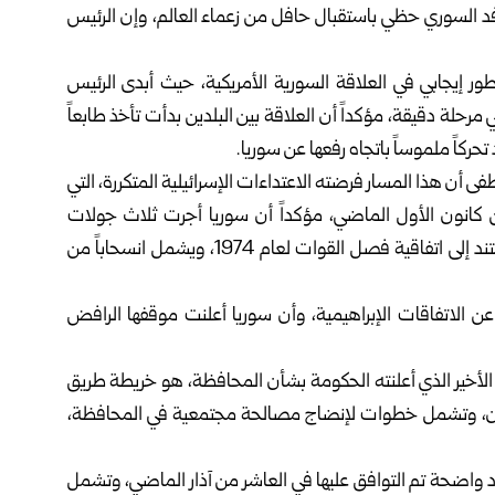
فد السوري حظي باستقبال حافل من زعماء العالم، وإن الرئيس
طور إيجابي في العلاقة السورية الأمريكية، حيث أبدى الرئيس
ي مرحلة دقيقة، مؤكداً أن العلاقة بين البلدين بدأت تأخذ طابعاً
تحركاً ملموساً باتجاه رفعها عن سوريا.
ن هذا المسار فرضته الاعتداءات الإسرائيلية المتكررة، التي
ل بري بعد الثامن من كانون الأول الماضي، مؤكداً أن سوريا أجرت ثلاث جولات
تفاوضية مع الجانب الإسرائيلي بهدف التوصل إلى اتفاق يستند إلى اتفاقية فصل القوات لعام 1974، ويشمل انسحاباً من
ن الاتفاقات الإبراهيمية، وأن سوريا أعلنت موقفها الرافض
الأخير الذي أعلنته الحكومة بشأن المحافظة، هو خريطة طريق
لأردن، وتشمل خطوات لإنضاج مصالحة مجتمعية في المحافظة،
نود واضحة تم التوافق عليها في العاشر من آذار الماضي، وتشمل