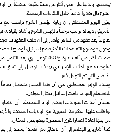
تهميشها وعزلها على مدى أكثر من ستة عقود، مضيفاً إن الو
الشرع نال تقديراً خاصاً خلال اللقاءات الرسمية.
وبيّن الوزير المصطفى أن زيارة الرئيس الشرع تزامنت مع ت
الأمريكي دونالد ترامب ترحيباً بالرئيس الشرع وأشاد بقيادته ف
تعاونياً بعد عقود من التنافر، وأشار إلى أن ملف العقوبات شهد 
وحول موضوع التفاهمات الأمنية مع إسرائيل، أوضح المصطفى أ
شملت أكثر من ألف غارة و400 توغ
الأراضي التي تم التوغل فيها.
وشدد الوزير المصطفى على أن هذا المسار منفصل تماماً ع
للانضمام إليها ما دامت إسرائيل تحتل الجولان.
وبشأن أحداث السويداء، أوضح الوزير المصطفى أن الاتفاق 
توافقت عليها الحكومة السورية مع الولايات المتحدة وا
من بينها إعادة إعمار القرى المتضررة وتعويض السكان.
كما أشار وزير الإعلام إلى أن الاتفاق مع “قسد” يستند إلى ب