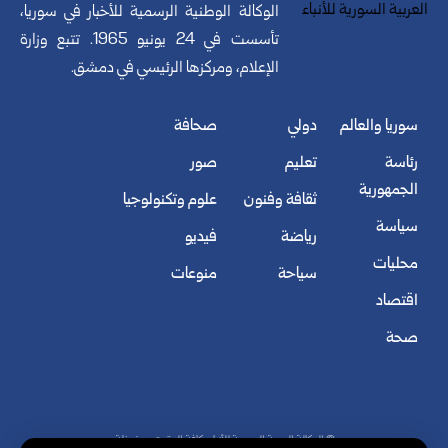
الوكالة الوطنية الرسمية للأخبار في سوريا،
تأسست في 24 يونيو 1965. تتبع وزارة
الإعلام، ومركزها الرئيسي في دمشق.
سوريا والعالم
دولي
صحافة
رئاسة
تعليم
صور
الجمهورية
ثقافة وفنون
علوم وتكنولوجيا
سياسة
رياضة
فيديو
محليات
سياحة
منوعات
اقتصاد
صحة
© الوكالة العربية السورية للأنباء. كافة الحقوق محفوظة.