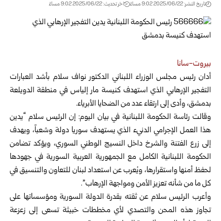
تاريخ النشر: 2025/06/22 9:02 مساءً
اخر تحديث: 2025/06/22 9:02 مساءً
بيروت-سانا
أدان رئيس مجلس الوزراء اللبناني الدكتور نواف سلام بأشد العبارات
التفجير الإرهابي الذي استهدف كنيسة مار إلياس في منطقة الدويلعة
بدمشق
، وأدى إلى ارتقاء عدد من الضحايا الأبرياء.
وقالت رئاسة الحكومة اللبنانية في بيان اليوم: إن الرئيس سلام “يدين
هذا العمل الإجرامي الدنيء الذي يستهدف سوريا دولة وشعباً، ويهدف
إلى زرع الفتنة والشرخ داخل النسيج الوطني السوري، ويؤكد تضامن
الحكومة اللبنانية الكامل مع الجمهورية العربية السورية في جهودها
لحفظ أمنها واستقرارها، ويُعرب عن استعداد لبنان للتعاون والتنسيق في
كل ما من شأنه تعزيز الأمن ومواجهة الإرهاب”.
وأعرب الرئيس سلام عن ثقته بقدرة الدولة السورية ومؤسساتها على
تجاوز هذه المحن والتصدي لأي مخططات خبيثة تسعى إلى زعزعة