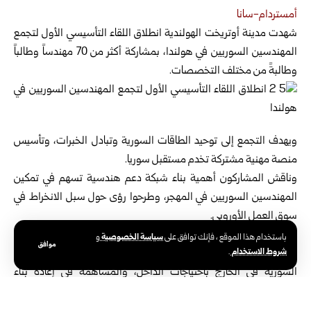
أمستردام-سانا
شهدت مدينة أوتريخت الهولندية انطلاق اللقاء التأسيسي الأول لتجمع
المهندسين
السوريين في هولندا، بمشاركة أكثر من 70 مهندساً وطالباً
وطالبةً من مختلف التخصصات.
ويهدف التجمع إلى توحيد الطاقات السورية وتبادل الخبرات، وتأسيس
منصة مهنية مشتركة تخدم مستقبل سوريا.
وناقش المشاركون أهمية بناء شبكة دعم هندسية تسهم في تمكين
المهندسين السوريين في المهجر، وطرحوا رؤى حول سبل الانخراط في
سوق العمل الأوروبي.
كما شكّلت قضية إعادة إعمار سوريا محوراً أساسياً في اللقاء، حيث تم
سياسة الخصوصية
باستخدام هذا الموقع ، فإنك توافق على
و
موافق
شروط الاستخدام
.
التأكيد أن هذه المبادرة تمثل خطوة استراتيجية نحو ربط الخبرات
السورية في الخارج باحتياجات الداخل، والمساهمة في إعادة بناء
المناطق المتضررة.
وقد عُرضت تجارب ميدانية مؤثرة، من بينها مشروع تخرج المهندسة