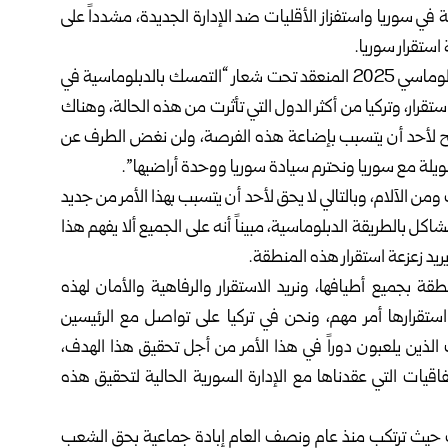
ة في سوريا واستفزاز الأقليات ضد الإدارة الجديدة، مشدداً على
ستقرار سوريا.
وقال أردوغان في كلمة اليوم خلال افتتاح منتدى أنطاليا الدبلوماسي 2025 المنعقد تحت شعار “التمسك بالدبلوماسية في
وريا عانت منذ 15 عاماً حالة عدم استقرار، وتركيا من أكثر الدول التي تأثرت من هذه الحالة، وهناك
سمح لأحد أن يتسبب بإضاعة هذه الفرصة، ولن نغض الطرف عن
طويلة مع سوريا ونحترم سيادة سوريا ووحدة أراضيها”.
من الآلام، وبالتالي لا يحق لأحد أن يتسبب بهذا الأمر من جديد
اكل بالطريقة الدبلوماسية، مبيناً أنه على الجميع ألا يفهم هذا
يريد زعزعة استقرار هذه المنطقة.
ة بجميع أطيافها، ونريد الاستقرار والرفاهية والأمان لهذه
ستقرارها أمر مهم، ونحن في تركيا على تواصل مع الرئيسين
 الذين يلعبون دوراً في هذا الأمر من أجل تحقيق هذا الهدف،
اقيات التي عقدناها مع الإدارة السورية الحالية لتحقيق هذه
اب حيث ترتكب منذ عام ونصف العام إبادة جماعية بحق الشعب