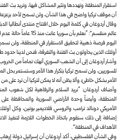
استقرار المنطقة وتهددها وتثير المشاكل فيها، وتريد بث الفتن
أن موقف تركيا واضح في هذا الشأن، ولن تسمح لأحد بزعزعة ا
عالم منقسم”: “نعلم بأن س
اليوم فرصة ذهبية لتحقيق الاستقرار في المنطقة، ولن ن
أولئك الذين يحاولون بث الفتنة والتفرقة، فنحن لدينا حدود 
وأشار أردوغان إلى أن الشعب السوري أنهك تماماً من الحروب و
للسوريين، ولن تسمح تركيا بتكرار هذا الأمر وستستمر بحل المش
الأمر بشكل خاطئ، وألا يظن أنه لا يمكن لتركيا أن ترد على من 
وأضاف أردوغان: “نريد السلام والرفاهية لكل شعوب المنطق
المنطقة، وأيضاً وحدة الأراضي السورية والمحافظة على ا
الأمريكي دونالد ترامب والروسي فلاديمير بوتين، وكل أولئك
إضافة إلى ذلك سنقوم باتخاذ الخطوات اللازمة لتنفيذ الاتف
الأهداف في المنطقة”.
وفي الشأن الفلسطيني، أكد أردوغان أن إسرائيل دولة إره