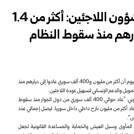
مفوضية الأمم المتحدة لشؤون اللاجئين: أكثر من 1.4
ارهم منذ سقوط النظام
أعلنت المفوضية السامية للأمم المتحدة لشؤون اللاجئين اليوم أن أكثر من مليون و400 ألف سوري عادوا إلى ديارهم منذ
ة تمويل والدعم الإنساني لتسهيل عودة اللاجئين.
وقالت المفوضية في بيان نشرته اليوم على موقعها الإلكتروني: “عاد حوالي 400 ألف سوري من دول الجوار منذ سقوط
2024 وخلال الفترة نفسها عاد أكثر من مليون نازح داخلي داخل سوريا، ليصل إجمالي عدد
لمأوى وسبل العيش والحماية والمساعدة القانونية لجعل