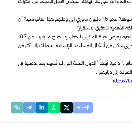
راب العام الدراسي على نهايته، سيكون فصل الصيف من الفترات
ولفتت المفوضية إلى أهمية التمويل الكافي لتحقيق عودة متوقعة لنحو 1.5 مليون سوري إلى وطنهم هذا العام، مبينة أن
غة الأهمية لتحقيق الاستقرار”.
وأضافت المفوضية: “إن النقص الحاد في التمويل الذي نواجهه يعرض حياة الملايين للخطر، إذ يحتاج ما يقرب من 16.7
أي حوالي 90% من السكان – إلى شكل من أشكال المساعدة الإنسانية، بينما لا يزال أكثر من
ي” داعية أيضاً “الدول الغنية التي لم تُسهم بعد لدعمها في
لعودة إلى ديارهم”.
فيسبوك