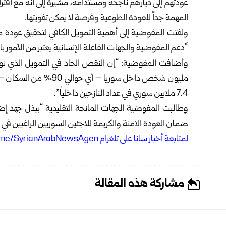
عودتهم إلى ديارهم ناجحة ومستدامة، مشيرة إلى أنه مع اقت
المهمة جداً للعودة الطوعية وفرصة لا يمكن تفويتها.
“دعم المفوضية والجهات الفاعلة الإنسانية يعتبر من الأمور بال
مليون شخص داخل سوريا – 
7.4 ملايين سوري في عداد النازحين داخلياً”.
وطالبت المفوضية الجهات المانحة التقليدية “ببذل جهد إضاف
ضمان العودة الآمنة والكريمة للاجئين السوريين الراغبين في ا
ل
متابعة أخبار سانا على تلغرام https://t.me/SyrianArabNewsAgen
مشاركة هذه المقالة