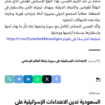
محمد بن عبد الكريم العيسى، بهذا النَّهج الإسرائيلي الهَمَجي الّذي يمثّل
انتهاكاً للقوانين والأعراف الدوليّة، ويهدف لزعزعةِ الأمنِ والاستقرارِ في
المنطقة، مطالباً المجتمع الدولي بضرورة اتّخاذ إجراءاتٍ فورية وحازمة
تجاه هذه الانتهاكات الخطرة.
وأكّد العيسى التضامُنَ الكاملَ مع سوريا وشعبها تجاه كلِّ ما يهدِّد أمنها
واستقرارها، وسيادة أراضيها ووحدتها.
ل
متابعة أخبار سانا على تلغرام https://t.me/SyrianArabNewsAgen
الوسوم:
الاعتداءات الإسرائيلية على سوريا
رابطة العالم الإسلامي
سوريا والعالم
السعودية تدين الاعتداءات الإسرائيلية على