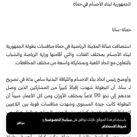
حماة-سانا
استضافت صالة المدينة الرياضية في
حماة
منافسات بطولة الجمهورية
لبناء الأجسام بمختلف الفئات، والتي أقامتها وزارة الرياضة والشباب
بالتعاون مع اتحاد اللعبة وبمشاركة واسعة من مختلف المحافظات.
وأوضح رئيس اتحاد بناء الاجسام واللياقة البدنية سامي بدلة في تصريح
لـ سانا، أن البطولة شهدت إقبالاً كبيراً من المشاركين الذين وصل
عددهم إلى نحو 170 لاعباً بمختلف الأوزان ومن كل الأعمار، مبيناً أن
البطولة كانت جيدة المستوى وشهدت منافسات قوية بين اللاعبين
لإحراز المراكز المتقدمة، كما تميزت بالحضور الجماهيري الواسع المحب
سياسة الخصوصية
باستخدام هذا الموقع ، فإنك توافق على
و
لهذه الرياضة.
موافق
شروط الاستخدام
.