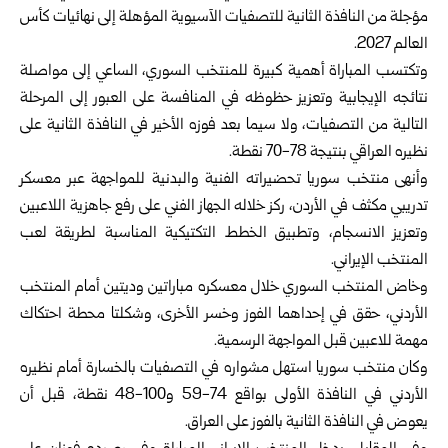
مؤجلة من النافذة الثانية للتصفيات الآسيوية المؤهلة إلى نهائيات كأس
العالم 2027.‏
وتكتسب المباراة أهمية كبيرة للمنتخب السوري، الساعي إلى مواصلة
نتائجه الإيجابية وتعزيز حظوظه في المنافسة على ‏العبور إلى المرحلة
التالية من التصفيات، ولا سيما بعد فوزه الأخير في النافذة الثانية على
نظيره العراقي بنتيجة 78-70 ‏نقطة.‏
وأنهى منتخب سوريا تحضيراته الفنية والبدنية للمواجهة عبر معسكر
تدريبي مكثف في الأردن، ركز خلاله الجهاز الفني ‏على رفع جاهزية اللاعبين
وتعزيز الانسجام، وتطبيق الخطط التكتيكية المناسبة لطريقة لعب
المنتخب الإيراني.‏
وخاض المنتخب السوري خلال معسكره مباراتين وديتين أمام المنتخب
الأردني، حقق في إحداهما الفوز وخسر الأخرى، ‏وشكلتا محطة احتكاك
مهمة للاعبين قبل المواجهة الرسمية.‏
وكان منتخب سوريا استهل مشواره في التصفيات بالخسارة أمام نظيره
الأردني في النافذة الأولى بواقع 74-59 و100-48 ‏نقطة، قبل أن
يعوض في النافذة الثانية بالفوز على العراق.‏