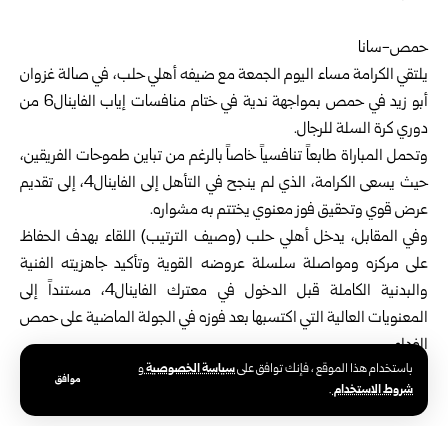
حمص-سانا
يلتقي الكرامة مساء اليوم الجمعة مع ضيفه أهلي حلب، في صالة غزوان
أبو زيد في حمص بمواجهة ندية في ختام منافسات إياب الفاينال6 من
دوري كرة السلة للرجال
.
وتحمل المباراة طابعاً تنافسياً خاصاً بالرغم من تباين طموحات الفريقين،
حيث يسعى الكرامة، الذي لم ينجح في التأهل إلى الفاينال4، إلى تقديم
عرض قوي وتحقيق فوز معنوي يختتم به مشواره.
وفي المقابل، يدخل أهلي حلب (وصيف الترتيب) اللقاء بهدف الحفاظ
على مركزه ومواصلة سلسلة عروضه القوية وتأكيد جاهزيته الفنية
والبدنية الكاملة قبل الدخول في معترك الفاينال4، مستنداً إلى
المعنويات العالية التي اكتسبها بعد فوزه في الجولة الماضية على حمص
الفداء.
سياسة الخصوصية
باستخدام هذا الموقع ، فإنك توافق على
و
وكانت مباراة الذهاب التي جمعت الفريقين انتهت لمصلحة أهلي حلب
موافق
شروط الاستخدام
.
بنتيجة (93-84) نقطة.