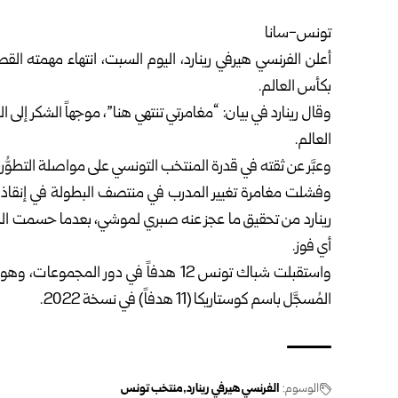
تونس-سانا
أعلن
الفرنسي هيرفي رينارد
، اليوم السبت، انتهاء مهمته الق
بكأس العالم.
وقال رينارد في بيان: “مغامرتي تنتهي هنا”، موجهاً الشكر إل
العالم.
وعبَّر عن ثقته في قدرة المنتخب التونسي على مواصلة التطوُّ
وفشلت مغامرة تغيير المدرب في منتصف البطولة في إنقاذ م
أي فوز.
واستقبلت شباك تونس 12 هدفاً في دور ال
المُسجَّل باسم كوستاريكا (11 هدفاً) في نسخة 2022.
الوسوم:
الفرنسي هيرفي رينارد
منتخب تونس