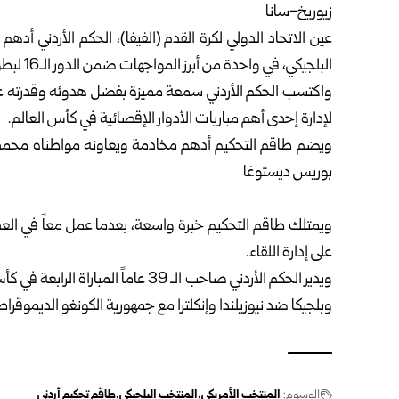
زيوريخ-سانا
عين
الاتحاد الدولي لكرة القدم
(الفيفا)، الحكم الأردني أدهم 
البلجيكي، في واحدة من أبرز المواجهات ضمن الدور الـ16 لبطولة كأس العالم 2026.
واكتسب الحكم الأردني سمعة مميزة بفضل هدوئه وقدرته على إ
لإدارة إحدى أهم مباريات الأدوار الإقصائية في كأس العالم.
ويضم طاقم التحكيم أدهم مخادمة ويعاونه مواطناه محمد ال
بوريس ديستوغا
ويمتلك طاقم التحكيم خبرة واسعة، بعدما عمل معاً في العديد
على إدارة اللقاء.
ويدير الحكم الأردني صاحب الـ 39 عاماً
وبلجيكا ضد نيوزيلندا وإنكلترا مع جمهورية الكونغو الديموقراط
الوسوم:
المنتخب الأمريكي
المنتخب البلجيكي
طاقم تحكيم أردني