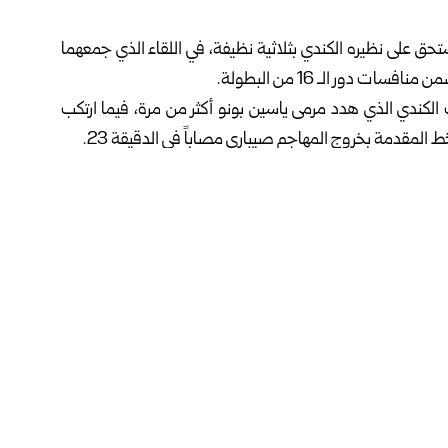
ستحق على نظيره الكندي بثلاثية نظيفة، في اللقاء الذي جمعهما
دور الـ 16 من البطولة.
الكندي الذي هدد مرمى ياسين بونو أكثر من مرة، فيما ارتكب
خط المقدمة بخروج المهاجم صيباري مصاباً في الدقيقة 23.
 تسجيل ثلاثة أهداف مستفيداً من تألق لاعب وسطه عز الدين
ئي لكأس العالم، وسينتظرون الفائز من لقاء فرنسا مع الباراغواي
فيسبوك