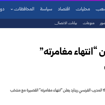
شعب
محليات
اقتصاد
سياسة
المحافظات
دو
ور
منوعات
بيانات الاتصال
 “انتهاء مغامرته”