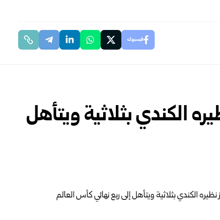
فيسبوك
ره الكندي بثلاثية ويتأهل