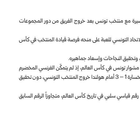
صيرة مع
منتخب تونس
بعد خروج الفريق من دور المجموعات
ى الاتحاد التونسي للعبة على منحه فرصة قيادة المنتخب في كأس
ر، وتحقيق النجاحات وإسعاد جماهيره.
شوار تونس في كأس العالم، إذ لم يتمكَّن الفرنسي المخضرم
رينارد من تحقيق ما عجز عنه صبري لموشي، بعدما حسمت الخسارة 1 – 3 أمام هولندا خروج المنتخب التونسي، دون تحقيق
مجموعات، وهو رقم قياسي سلبي في تاريخ كأس العالم، متجاوزاً الرقم السابق