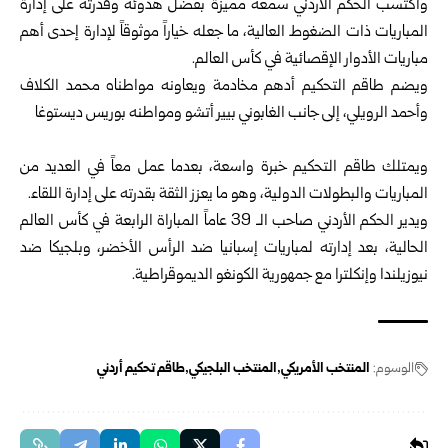
واكتسب الحكم الأردني سمعة مميزة بفضل هدوئه وقدرته على إدارة
المباريات ذات الضغوط العالية، ما جعله خياراً موثوقاً لإدارة إحدى أهم
مباريات الأدوار الإقصائية في كأس العالم.
ويضم طاقم التحكيم أدهم مخادمة ويعاونه مواطناه محمد الكلاف
وأحمد الرويلي، إلى جانب الغابوني بيير أتشو ومواطنه بوريس ديستوغا
ويمتلك طاقم التحكيم خبرة واسعة، بعدما عمل معاً في العديد من
المباريات والبطولات الدولية، وهو ما يعزز الثقة بقدرته على إدارة اللقاء.
ويدير الحكم الأردني صاحب الـ 39 عاماً المباراة الرابعة في كأس العالم
الحالية، بعد إدارته لمباريات إسبانيا ضد الرأس الأخضر، وبلجيكا ضد
نيوزيلندا وإنكلترا مع جمهورية الكونغو الديموقراطية.
الوسوم:
المنتخب الأمريكي
المنتخب البلجيكي
طاقم تحكيم أردني