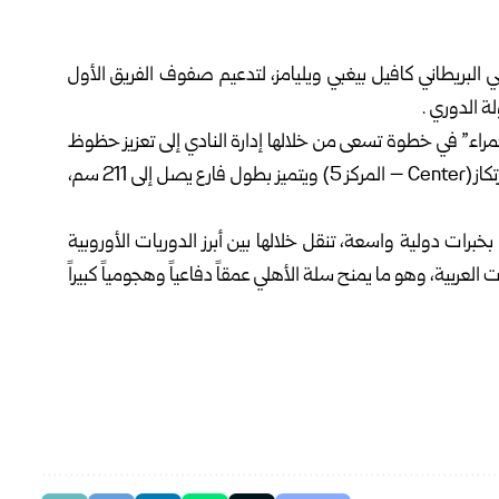
لي البريطاني كافيل بيغبي ويليامز، لتدعيم صفوف الفريق الأول
مراء” في خطوة تسعى من خلالها إدارة النادي إلى تعزيز حظوظ
الفريق في المنافسة على اللقب، حيث يشغل ويليامز مركز الارتكاز (Center – المركز 5) ويتميز بطول فارع يصل إلى 211 سم،
 احترافية وحافلة بخبرات دولية واسعة، تنقل خلالها بين أبرز الدوريات الأوروبية
لعربية، وهو ما يمنح سلة الأهلي عمقاً دفاعياً وهجومياً كبيراً