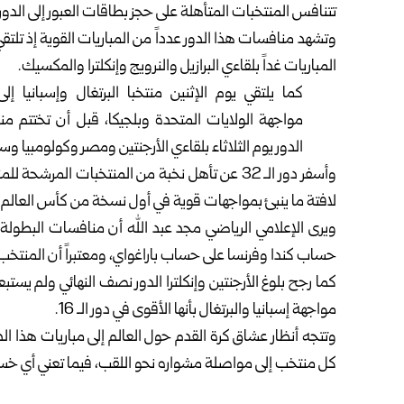
تتنافس المنتخبات المتأهلة على حجز بطاقات العبور إلى الدور
وتشهد منافسات هذا الدور عدداً من المباريات القوية إذ تلت
المباريات غداً بلقاءي البرازيل والنرويج وإنكلترا والمكسيك.
كما يلتقي يوم الإثنين منتخبا البرتغال وإسبانيا إل
مواجهة الولايات المتحدة وبلجيكا، قبل أن تختتم م
الدور يوم الثلاثاء بلقاءي الأرجنتين ومصر وكولومبيا وس
وأسفر دور الـ 32 عن تأهل نخبة من المنتخبات ا
لافتة ما ينبئ بمواجهات قوية في أول نسخة من كأس العالم تقام بمشا
حساب كندا وفرنسا على حساب باراغواي، ومعتبراً أن المنت
كما رجح بلوغ الأرجنتين وإنكلترا الدور نصف النهائي ولم يستبعد
مواجهة إسبانيا والبرتغال بأنها الأقوى في دور الـ 16.
وتتجه أنظار عشاق كرة القدم حول العالم إلى مباريات هذا ا
كل منتخب إلى مواصلة مشواره نحو اللقب، فيما تعني أي خسار