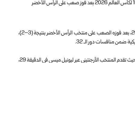
تأهل المنتخب الأرجنتيني إلى دور الـ 16 من كأس العالم 2026، بعد فوزه الصعب على منتخب الرأس الأخضر بنتيجة (3–2)،
كية ضمن منافسات دور الـ 32.
وشهدت المباراة مواجهة ماراثونية امتدت حتى 120 دقيقة، حيث تقدم المنتخب الأرجنتيني عبر ليونيل ميسي في الدقيقة 29،
 الوقت الإضافي.
ية من الشوط الإضافي الأول، لكن الرأس الأخضر عاد للتعادل عبر
وبهذه النتيجة، ودّع منتخب الرأس الأخضر منافسات المونديال من دور الـ 32 في أول مشاركة تاريخية له، بينما ضربت