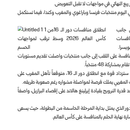
 ربع النهائي في مواجهات لا تقبل التعويض.
قي اليوم منتخبات فرنسا وباراغوي والمغرب وكندا، فيما تستكمل
ى جانب
نافسات
ويسرا.
لمرشحة للمنافسة على اللقب إلى جانب منتخبات واصلت تقديم مستويات
ركة 48 منتخباً.
ويرى الإعلامي الرياضي مجد عبد الله أن منافسات البطولة ستزداد قوة مع انطلاق دور الـ 16، متوقعاً تأهل المغرب على
خب المغربي يملك فرصة لمواصلة مشواره رغم صعوبة طريقه.
 قدرة النرويج بقيادة إيرلينغ هالاند على إقصاء البرازيل، واصفاً
لدور الذي يمثل بداية المرحلة الحاسمة من البطولة، حيث يسعى
ة نهاية الحلم بالمنافسة على كأس العالم.