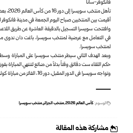
فانكوفر-سانا
تأهل منتخب سويسرا إلى دور 16 من
كأس العالم 2026
، بعد
أقيمت بين المنتخبين صباح اليوم الجمعة في مدينة فانكوفر الكندية ض
وافتتحت سويسرا التسجيل بالدقيقة العاشرة عن طريق اللاعب
لمنتخب سويسرا.
وبعد الهدف الثاني سيطر منتخب سويسرا على المباراة وسط
حكم اللقاء ست دقائق وقتاً بدلاً من ضائع لتنتهي المباراة بفوز
وتواجه سويسرا فى الدور المقبل، دور 16، الفائز من مباراة كولومبيا وغانا بدور 32.
الوسوم:
كأس العالم 2026
منتخب الجزائر
منتخب سويسرا
مشاركة هذه المقالة