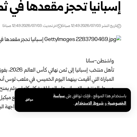
إسبانيا تحجز مقعدها في ث
تاريخ النشر: 2026/07/03 12:49 صباحًا
اخر تحديث: 2026/07/03 12:49 صباحًا
واشنطن-سانا
تأهل
منتخب إسبانيا
إلى ثمن نهائي
كأس العالم 2026
، بفو
المباراة التي أقيمت بينهما اليوم الخميس، في ملعب لوس أنجلوس بالو
وسيطر المنتخب الإسباني على المباراة بشكل كامل، ولم يم
باستخدام هذا الموقع ، فإنك توافق على
سياسة
سيمون، وتمكن من تسجيل ثلاثة أهداف حملت توقيع ميكيل أويارزابال في الدقيقتين 36 
موافق
الخصوصية
و
شروط الاستخدام
.
وسيلاقي المنتخب الإسباني في دور الـ16 الفائز من مواجهة البرتغال مع كرواتيا والمقررة فجر الجمعة.