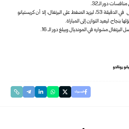
افسات دور الـ32.
و في التفاصيل، افتتحت كرواتيا التسجيل عبر إيفان بيريسيتش في الدقيقة 53، ليزيد الضغط على البرتغال، إلا أن كريستيانو
انو رونالدو
فيسبوك