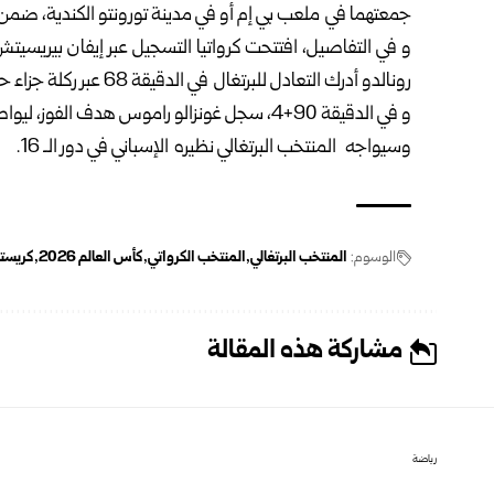
جمعتهما في ملعب بي إم أو في مدينة تورونتو الكندية، ضمن من
رونالدو أدرك التعادل للبرتغال في الدقيقة 68 عبر ركلة جزاء حوّلها بنجاح، ليعيد التوازن إلى المباراة.
و في الدقيقة 90+4، سجل غونزالو راموس هدف الفوز، ليواصل البرتغال مشواره في المونديال ويبلغ دور الـ 16.
وسيواجه المنتخب البرتغالي نظيره الإسباني في دور الـ 16.
الوسوم:
المنتخب البرتغالي
المنتخب الكرواتي
كأس العالم 2026
كريستي
مشاركة هذه المقالة
رياضة