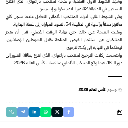
وشهد الشوط الأول أفضلية واضحة لمنتخب باراغواي، الذي افتتح
التسجيل في الدقيقة 42 عبر ‏اللاعب خوليو إنسيسو.‏
وفي الشوط الثاني، أدرك المنتخب الألماني التعادل عندما سجل كاي
هافرتز هدفاً برأسية في الدقيقة ‌‏54، لتعود المباراة إلى نقطة البداية.‏
وبقيت النتيجة على حالها حتى نهاية الوقت الأصلي، قبل أن يعجز
المنتخبان عن استثمار الفرص ‏المتاحة خلال الشوطين الإضافيين،
ليحتكما في النهاية إلى ركلاتالترجيح.‏
وابتسمت ركلات الترجيح لمنتخب باراغواي، الذي انتزع بطاقة العبور إلى
دور الـ 16، فيما ودّع ‏المنتخب الألماني منافسات كأس العالم 2026.‏
الوسوم:
كأس العالم 2026