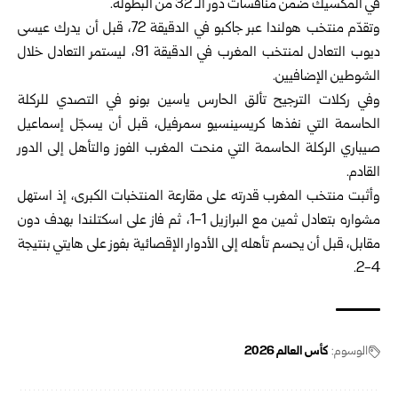
في المكسيك ضمن منافسات دور الـ 32 من البطولة.‏
وتقدّم منتخب هولندا عبر جاكبو في الدقيقة 72، قبل أن يدرك عيسى
ديوب التعادل لمنتخب ‏المغرب في الدقيقة 91، ليستمر التعادل خلال
الشوطين الإضافيين.‏
وفي ركلات الترجيح تألق الحارس ياسين بونو في التصدي للركلة
الحاسمة التي نفذها كريسينسيو ‏سمرفيل، قبل أن يسجّل إسماعيل
صيباري الركلة الحاسمة التي منحت المغرب الفوز والتأهل إلى ‏الدور
القادم.‏
وأثبت منتخب المغرب قدرته على مقارعة المنتخبات الكبرى، إذ استهل
مشواره بتعادل ثمين مع ‏البرازيل 1-1، ثم فاز على اسكتلندا بهدف دون
مقابل، قبل أن يحسم تأهله إلى الأدوار الإقصائية ‏بفوز على هايتي بنتيجة
4-2.‏
الوسوم:
كأس العالم 2026