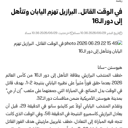
رياضة
في الوقت القاتل.. البرازيل تهزم اليابان وتتأهل
إلى دور الـ16
تاريخ النشر: 2026/06/29 10:36 مساءً
اخر تحديث: 2026/06/29 10:36 مساءً
هيوستن -سانا
خطف المنتخب البرازيلي بطاقة التأهل إلى دور الـ16 من كأس العالم
2026 بعدما حقق فوزاً مثيراً على نظيره الياباني بنتيجة 2-1، بهدف قاتل
في الوقت بدل الضائع، في المباراة التي جمعتهما على ملعب “إن آر جي”
بمدينة هيوستن الأمريكية ضمن منافسات دور الـ32.
وتقدّم المنتخب الياباني أولاً عبر كايشو سانو في الدقيقة 29، قبل أن
يعادل البرازيلي كاسميرو النتيجة في الدقيقة 56، وفي الوقت الذي كانت
تتجه فيه المباراة إلى التعادل، خطف غابرييل مارتينلي هدف الفوز القاتل