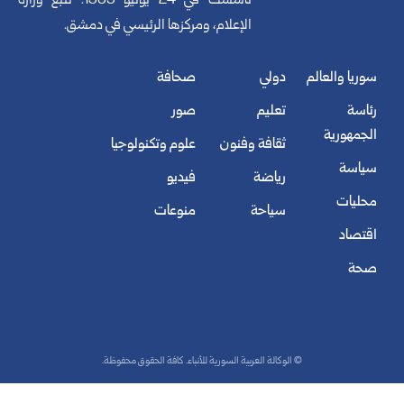
تأسست في 24 يونيو 1965. تتبع وزارة
الإعلام، ومركزها الرئيسي في دمشق.
سوريا والعالم
دولي
صحافة
رئاسة
تعليم
صور
الجمهورية
ثقافة وفنون
علوم وتكنولوجيا
سياسة
رياضة
فيديو
محليات
سياحة
منوعات
اقتصاد
صحة
© الوكالة العربية السورية للأنباء. كافة الحقوق محفوظة.