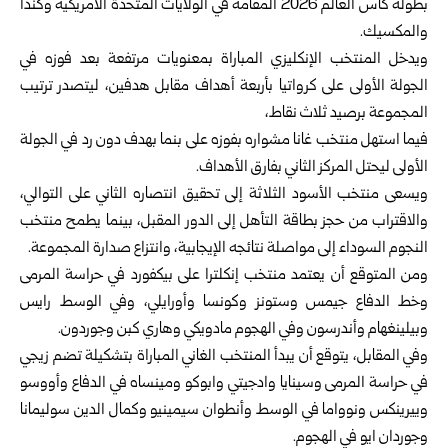
بطولة كأس العالم 2026 المقامة في الولايات المتحدة الأمريكية وكندا
والمكسيك.
ويدخل المنتخب الإنكليزي المباراة بمعنويات مرتفعة بعد فوزه في
الجولة الأولى على كرواتيا بأربعة أهداف مقابل هدفين، ليتصدر ترتيب
المجموعة برصيد ثلاث نقاط،
فيما استهل منتخب غانا مشواره بفوزه على بنما بهدف دون رد في الجولة
الأولى ليحتل المركز الثاني بفارق الأهداف.
ويسعى منتخب الأسود الثلاثة إلى تحقيق انتصاره الثاني على التوالي،
والاقتراب من حجز بطاقة التأهل إلى الدور المقبل، بينما يطمح منتخب
النجوم السوداء إلى مواصلة نتائجه الإيجابية، وانتزاع صدارة المجموعة.
ومن المتوقع أن يعتمد منتخب إنكلترا على بيكفورد في حراسة المرمى
وخط الدفاع جيمس وستونز وكونسا وأورايلي، وفي الوسط رايس
وبيلينغهام وأندرسون وفي الهجوم مادويكي وهاري كبن وجوردون.
وفي المقابل، يتوقع أن يبدأ المنتخب الغاني المباراة بتشكيلة تضم زيجي
في حراسة المرمى وسينايا وادجيتي وابوكو ومينساه في الدفاع وأووسو
وييرينكس ونوواما في الوسط وأنطوان سيمينيو وكمال الدين سوليمانا
وجوردان ايو في الهجوم.