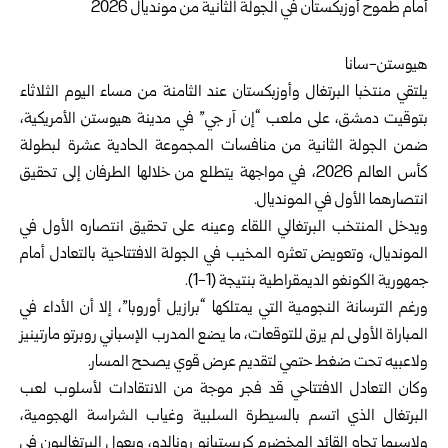
هيوستن-سانا
يلتقي منتخبا البرتغال وأوزبكستان عند الثامنة من مساء اليوم الثلاثاء
بتوقيت دمشق، على ملعب “إن آر جي” في مدينة هيوستن الأمريكية،
ضمن الجولة الثانية من منافسات المجموعة الحادية عشرة لبطولة
كأس العالم 2026، في مواجهة يتطلع من خلالها الطرفان إلى تحقيق
انتصارهما الأول في المونديال.
ويدخل المنتخب البرتغالي اللقاء وعينه على تحقيق انتصاره الأول في
المونديال، وتعويض تعثره المخيب في الجولة الافتتاحية بالتعادل أمام
جمهورية الكونغو الديمقراطية بنتيجة (1-1).
ورغم الترسانة النجومية التي يمتلكها “برازيل أوروبا”، إلا أن الأداء في
المباراة الأولى لم يرق للتوقعات، ما يضع المدرب الإسباني روبرتو مارتينيز
ولاعبيه تحت ضغط حتمي لتقديم عرض قوي يصحح المسار.
وكان التعادل الافتتاحي قد فجر موجة من الانتقادات لأسلوب لعب
البرتغال الذي اتسم بالسيطرة السلبية وغياب الشراسة الهجومية،
ولاسيما تجاه القائد المخضرم كريستيانو رونالدو، ويعول البرتغاليون في