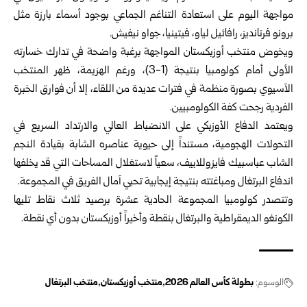
مواجهة اليوم على استعادة التناغم الجماعي بوجود أسماء بارزة مثل
برونو فرنانديز، رافائيل لياو، فيتينيا، جواو نيفيش.
ويخوض منتخب أوزبكستان المواجهة برغبة واضحة في تدارك خسارته
الأولى أمام كولومبيا بنتيجة (1-3)، ورغم الهزيمة، ظهر المنتخب
الآسيوي بصورة منظمة في فترات عديدة من اللقاء، إلا أن فوارق الخبرة
الفردية رجحت كفة الكولومبيين.
ويعتمد الدفاع الأوزبكي على الانضباط العالي والارتداد السريع في
التحولات الهجومية، مستنداً إلى حيوية عناصره الشابة بقيادة النجم
الشاب عباسبيك فايزوللاييف، سعياً لاستغلال المساحات التي قد يخلفها
اندفاع البرتغال ومباغتته بنتيجة إيجابية تحيي آمال الفريق في المجموعة.
وتتصدر كولومبيا المجموعة الحادية عشرة برصيد ثلاث نقاط تليها
الكونغو الديمقراطية والبرتغال بنقطة وأخيراً أوزبكستان بدون أي نقطة.
الوسوم:
بطولة كأس العالم 2026
منتخب أوزبكستان
منتخب البرتغال