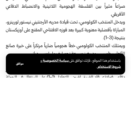
صراعاً مثيراً بين الفلسفة الهجومية اللاتينية والانضباط الدفاعي
الأفريقي.
ويدخل المنتخب الكولومبي، تحت قيادة مدربه الأرجنتيني نيستور لورينزو،
المباراة بأفضلية معنوية كبيرة بعد فوزه الافتتاحي المقنع على أوزبكستان
بنتيجة (3-1).
ويمتلك المنتخب الكولومبي خطاً هجومياً ضارباً مرتكزاً على خبرة صانع
الألعاب خاميس رودريغيز وسرعة نجم ليفربول لويس دياز.
سياسة الخصوصية
باستخدام هذا الموقع ، فإنك توافق على
و
وفي المقابل يتطلع منتخب جمهورية الكونغو الديمقراطية، الذي عاد
موافق
شروط الاستخدام
.
للمونديال بعد غياب دام 52 عاماً، إلى مواصلة مفاجآته وتثبيت جدار
دفاعي فولاذي قاد الفريق لفرض التعادل (1-1) على البرتغال في الجولة
الأولى.
ويعتمد المدرب الفرنسي سيباستيان دي سابر على نهج تكتيكي صارم
بخمسة مدافعين في الخط الخلفي، تدعمه أسماء تنشط في الدوري
الإنكليزي الممتاز مثل آرون وان-بيساكا وأكسل توانزيبي، إلى جانب
المهاجم يوان ويسا صاحب الهدف التاريخي في مرمى البرتغال.
وتتصدر كولومبيا المجموعة الحادية عشرة برصيد ثلاث نقاط تليها