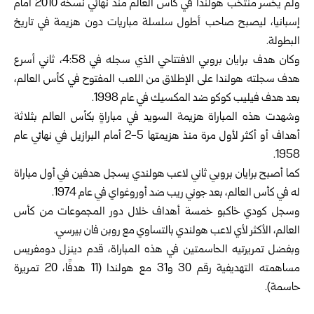
ولم يخسر منتخب هولندا في كأس العالم منذ نهائي نسخة 2010 أمام
إسبانيا، ليصبح ‌‏صاحب أطول سلسلة مباريات دون هزيمة في تاريخ
البطولة.‏
وكان هدف برايان بروبي ‏الافتتاحي الذي سجله في 4:58، ثاني أسرع
هدف سجلته هولندا على الإطلاق من اللعب ‏المفتوح في كأس العالم،
بعد هدف فيليب كوكو ضد المكسيك في عام 1998.‏
وشهدت هذه المباراة هزيمة السويد في مباراةٍ بكأس العالم بثلاثة
أهداف أو أكثر لأول ‏مرة منذ هزيمتها 5-2 أمام البرازيل في نهائي عام
1958.‏
كما أصبح برايان بروبي ثاني لاعب هولندي يسجل هدفين في أول مباراة
له في كأس ‏العالم، بعد جوني ريب ضد أوروغواي في عام 1974.‏
وسجل كودي خاكبو خمسة أهداف خلال دور المجموعات من كأس
العالم، الأكثر لأي ‏لاعب هولندي بالتساوي مع روبن فان بيرسي.‏
وبفضل تمريرتيه الحاسمتين في هذه المباراة، قدم دينزل دومفريس
مساهمته التهديفية ‏رقم 30 و31 مع هولندا (11 هدفًا، 20 تمريرة
حاسمة). ‏