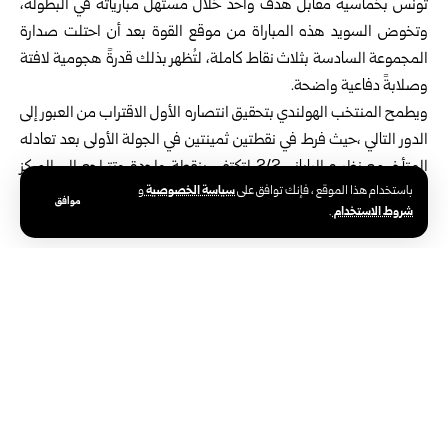
تونس بخماسية مقابل هدف واحد خلال مستهل مبارياته في البطولة،
وتخوض السويد هذه المباراة من موقع القوة بعد أن احتلت صدارة
المجموعة السادسة بثلاث نقاط كاملة، لتُظهر بذلك قدرةً هجومية لافتة
وصلابةً دفاعية واضحة.
ويطمح المنتخب الهولندي بتحقيق انتصاره الأول الاقتراب من العبور إلى
الدور التالي ،حيث فرط في نقطتين ثمينتين في الجولة الأولى بعد تعادله
المتأخر مع نظيره الياباني 2/2 لتكتفي بنقطة واحدة وتتراجع إلى المركز
سياسة الخصوصية
باستخدام هذا الموقع ، فإنك توافق على
و
الثالث في الترتيب وتعد مباراة اليوم اختباراً حقيقياً لقدرة الطواحين
موافق
شروط الاستخدام
.
الهولندية على تصحيح مسارها وإعادة الاعتبار لحساباتها في البطولة.
الوسوم:
بطولة كأس العالم 2026