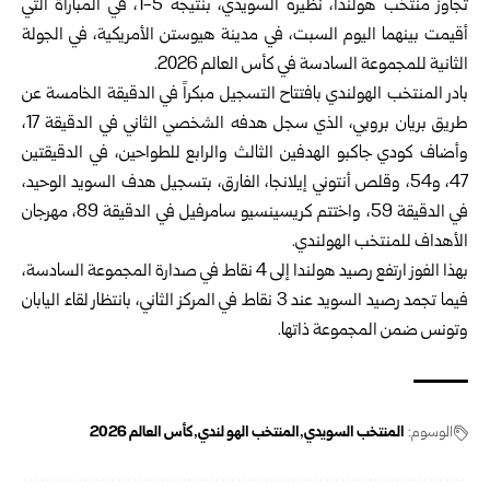
تجاوز منتخب هولندا، نظيره السويدي، بنتيجة 5-1، في المباراة التي
أقيمت بينهما اليوم السبت، في مدينة هيوستن الأمريكية، في الجولة
الثانية للمجموعة السادسة في كأس العالم 2026.
بادر المنتخب الهولندي بافتتاح التسجيل مبكراً في الدقيقة الخامسة عن
طريق بريان بروبي، الذي سجل هدفه الشخصي الثاني في الدقيقة 17،
وأضاف كودي جاكبو الهدفين الثالث والرابع للطواحين، في الدقيقتين
47، و54، وقلص أنتوني إيلانجا، الفارق، بتسجيل هدف السويد الوحيد،
في الدقيقة 59، واختتم كريسينسيو سامرفيل في الدقيقة 89، مهرجان
الأهداف للمنتخب الهولندي.
بهذا الفوز ارتفع رصيد هولندا إلى 4 نقاط في صدارة المجموعة السادسة،
فيما تجمد رصيد السويد عند 3 نقاط في المركز الثاني، بانتظار لقاء اليابان
وتونس ضمن المجموعة ذاتها.
الوسوم:
المنتخب السويدي
المنتخب الهو لندي
كأس العالم 2026